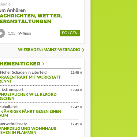
um Anhören
ACHRICHTEN, WETTER,
ERANSTALTUNGEN
FOLGEN
1:15
V-Tipps
WIESBADEN/MAINZ-WEBRADIO
HEMEN-TICKER
Hoher Schaden in Eiterfeld
12:48
ARAGENTRAKT MIT WERKSTATT
RENNT
Extremsport
12:44
PNOETAUCHER WILL REKORD
RECHEN
koholfahrt
12:42
7-JÄHRIGER FÄHRT GEGEN EINEN
AUM
uerwehreinsatz
12:41
-FAHRZEUG UND WOHNHAUS
TEHEN IN FLAMMEN