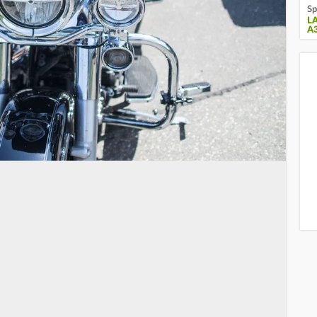
Sp
L
A