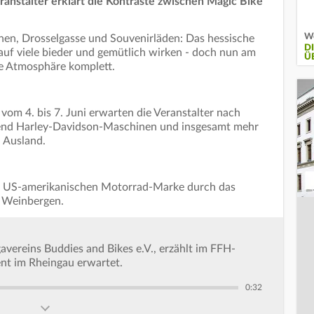
eranstalter erklärt die Kontraste zwischen Magic Bike
We
en, Drosselgasse und Souvenirläden: Das hessische
D
uf viele bieder und gemütlich wirken - doch nun am
Ü
e Atmosphäre komplett.
om 4. bis 7. Juni erwarten die Veranstalter nach
send Harley-Davidson-Maschinen und insgesamt mehr
 Ausland.
r US-amerikanischen Motorrad-Marke durch das
n Weinbergen.
avereins Buddies and Bikes e.V., erzählt im FFH-
nt im Rheingau erwartet.
0:32