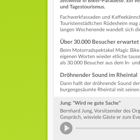
zeitweise in Biker-Paradiese. Ein V
und Tagestourismus.
Fachwerkfassaden und Kaffeekännch
Touristenstädtchen Rüdesheim mag a
langen Wochenende wandelt sich di
Über 30.000 Besucher erwartet
Beim Motorradspektakel Magic Bike v
eigenen Worten wieder etliche tau
als 30.000 Besucher aus dem In- und
Dröhnender Sound im Rheintal
Dann hallt der dröhnende Sound de
burgengesäumte Rheintal mit seine
Jung: "Wird ne gute Sache"
Bernhard Jung, Vorsitzender des Org
Gespräch, wieviele Gäste er zum Eve