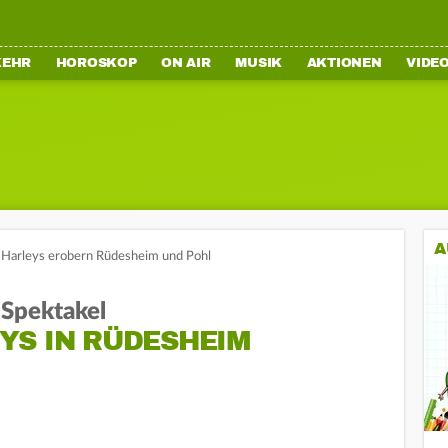
KEHR
HOROSKOP
ON AIR
MUSIK
AKTIONEN
VIDE
A
Harleys erobern Rüdesheim und Pohl
Spektakel
YS IN RÜDESHEIM