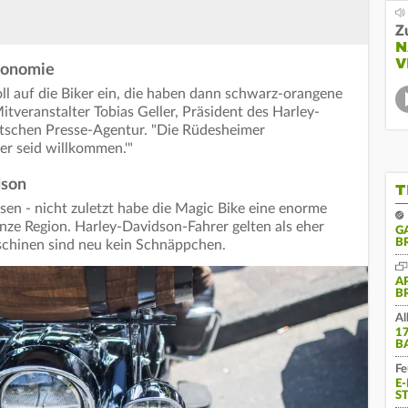
Z
N
V
ronomie
ll auf die Biker ein, die haben dann schwarz-orangene
tveranstalter Tobias Geller, Präsident des Harley-
tschen Presse-Agentur. "Die Rüdesheimer
er seid willkommen.'"
dson
T
ssen - nicht zuletzt habe die Magic Bike eine enorme
anze Region. Harley-Davidson-Fahrer gelten als eher
G
B
schinen sind neu kein Schnäppchen.
A
B
Al
1
B
Fe
E
S