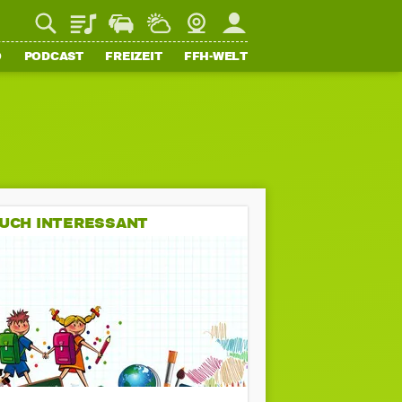
Playlist
Staupilot
Wetter
Webcam
Mein FFH
O
PODCAST
FREIZEIT
FFH-WELT
UCH INTERESSANT