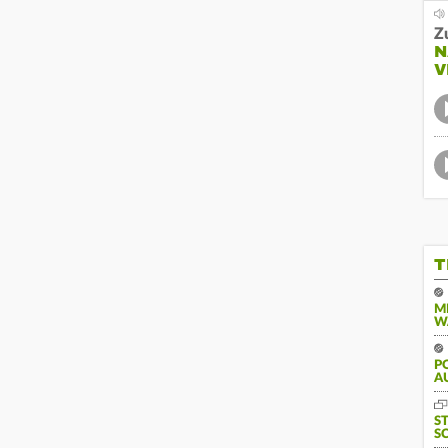
Z
N
V
T
M
W
PO
U
S
S