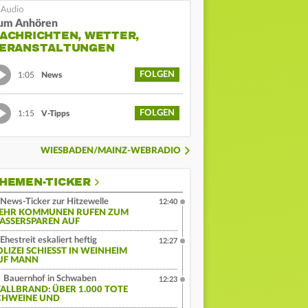
um Anhören
ACHRICHTEN, WETTER,
ERANSTALTUNGEN
FOLGEN
1:05
News
FOLGEN
1:15
V-Tipps
WIESBADEN/MAINZ-WEBRADIO
HEMEN-TICKER
News-Ticker zur Hitzewelle
12:40
EHR KOMMUNEN RUFEN ZUM
ASSERSPAREN AUF
Ehestreit eskaliert heftig
12:27
LIZEI SCHIESST IN WEINHEIM A
F MANN
Bauernhof in Schwaben
12:23
TALLBRAND: ÜBER 1.000 TOTE
CHWEINE UND