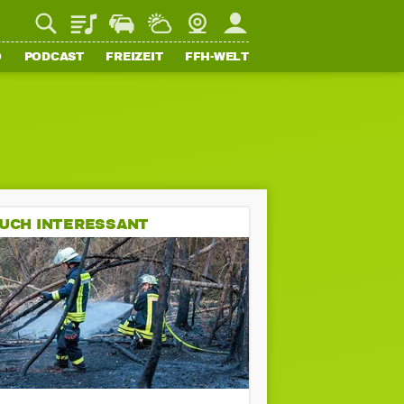
Playlist
Staupilot
Wetter
Webcam
Mein FFH
O
PODCAST
FREIZEIT
FFH-WELT
UCH INTERESSANT