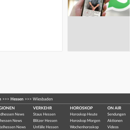
n
>>>
Hessen
>>>
Wiesbaden
GIONEN
VERKEHR
HOROSKOP
ON AIR
dhessen News
Staus Hessen
Horoskop Heute
Sendungen
hessen News
Blitzer Hessen
Horoskop Morgen
Aktionen
telhessen News
Unfälle Hessen
Wochenhoroskop
Videos