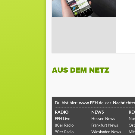
AUS DEM NETZ
Du bist hier:
www.FFH.de
>>>
Nachrichte
RADIO
NEWS
RE
FFH Live
Hessen News
Nor
80er Radio
Frankfurt News
Ost
90er Radio
Wiesbaden News
Mit