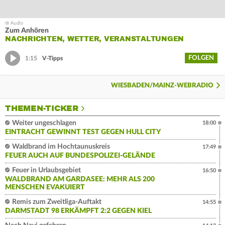
Zum Anhören
NACHRICHTEN, WETTER, VERANSTALTUNGEN
FOLGEN
1:15
V-Tipps
WIESBADEN/MAINZ-WEBRADIO
THEMEN-TICKER
Weiter ungeschlagen
18:00
EINTRACHT GEWINNT TEST GEGEN HULL CITY
Waldbrand im Hochtaunuskreis
17:49
FEUER AUCH AUF BUNDESPOLIZEI-GELÄNDE
Feuer in Urlaubsgebiet
16:50
WALDBRAND AM GARDASEE: MEHR ALS 200
MENSCHEN EVAKUIERT
Remis zum Zweitliga-Auftakt
14:55
DARMSTADT 98 ERKÄMPFT 2:2 GEGEN KIEL