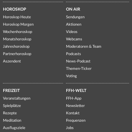
HOROSKOP
ON AIR
Horoskop Heute
Sendungen
Horoskop Morgen
Aktionen
Wochenhoroskop
Videos
Monatshoroskop
Webcams
Jahreshoroskop
Moderatoren & Team
Partnerhoroskop
Podcasts
Aszendent
News-Podcast
Themen-Ticker
Voting
FREIZEIT
FFH-WELT
Veranstaltungen
FFH-App
Spielplätze
Newsletter
Rezepte
Kontakt
Meditation
Frequenzen
Ausflugsziele
Jobs