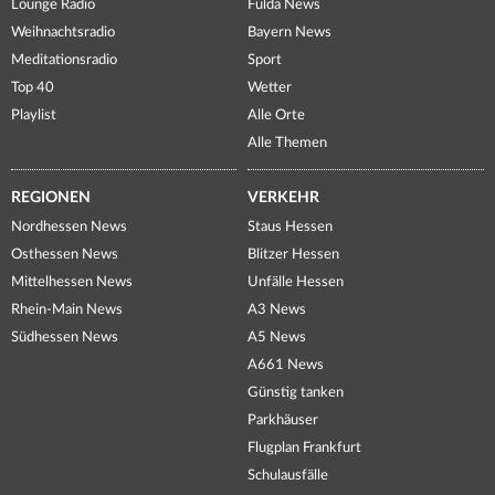
Lounge Radio
Fulda News
Weihnachtsradio
Bayern News
Meditationsradio
Sport
Top 40
Wetter
Playlist
Alle Orte
Alle Themen
REGIONEN
VERKEHR
Nordhessen News
Staus Hessen
Osthessen News
Blitzer Hessen
Mittelhessen News
Unfälle Hessen
Rhein-Main News
A3 News
Südhessen News
A5 News
A661 News
Günstig tanken
Parkhäuser
Flugplan Frankfurt
Schulausfälle