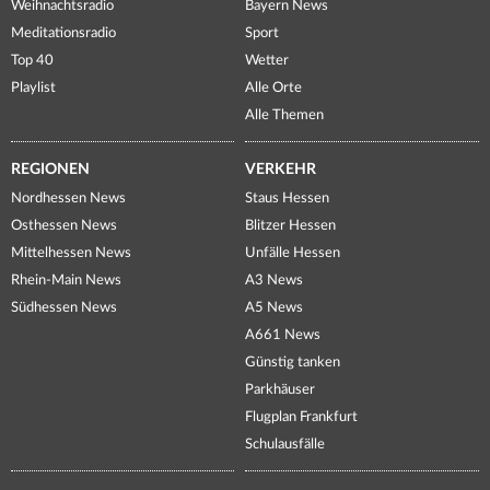
Weihnachtsradio
Bayern News
Meditationsradio
Sport
Top 40
Wetter
Playlist
Alle Orte
Alle Themen
REGIONEN
VERKEHR
Nordhessen News
Staus Hessen
Osthessen News
Blitzer Hessen
Mittelhessen News
Unfälle Hessen
Rhein-Main News
A3 News
Südhessen News
A5 News
A661 News
Günstig tanken
Parkhäuser
Flugplan Frankfurt
Schulausfälle