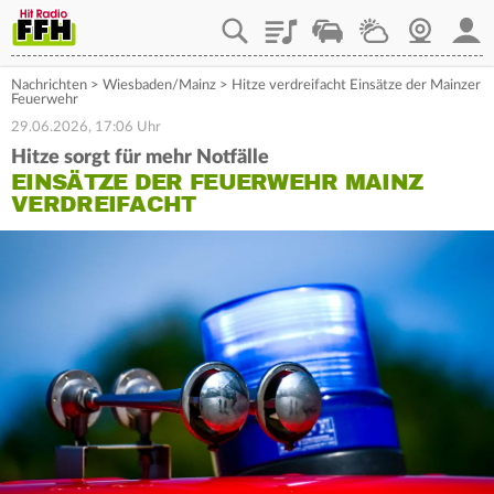
Playlist
Staupilot
Wetter
Webcam
Mein
Nachrichten
>
Wiesbaden/Mainz
>
Hitze verdreifacht Einsätze der Mainzer
Feuerwehr
29.06.2026, 17:06 Uhr
Hitze sorgt für mehr Notfälle
EINSÄTZE DER FEUERWEHR MAINZ
VERDREIFACHT