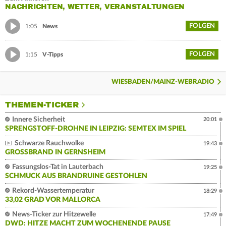
NACHRICHTEN, WETTER, VERANSTALTUNGEN
FOLGEN
1:05
News
FOLGEN
1:15
V-Tipps
WIESBADEN/MAINZ-WEBRADIO
THEMEN-TICKER
Innere Sicherheit
20:01
SPRENGSTOFF-DROHNE IN LEIPZIG: SEMTEX IM SPIEL
Schwarze Rauchwolke
19:43
GROSSBRAND IN GERNSHEIM
Fassungslos-Tat in Lauterbach
19:25
SCHMUCK AUS BRANDRUINE GESTOHLEN
Rekord-Wassertemperatur
18:29
33,02 GRAD VOR MALLORCA
News-Ticker zur Hitzewelle
17:49
DWD: HITZE MACHT ZUM WOCHENENDE PAUSE