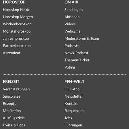
HOROSKOP
ON AIR
Horoskop Heute
Sendungen
Horoskop Morgen
Aktionen
Wochenhoroskop
Videos
Monatshoroskop
Webcams
Jahreshoroskop
Moderatoren & Team
Partnerhoroskop
Podcasts
Aszendent
News-Podcast
Themen-Ticker
Voting
FREIZEIT
FFH-WELT
Veranstaltungen
FFH-App
Spielplätze
Newsletter
Rezepte
Kontakt
Meditation
Frequenzen
Ausflugsziele
Jobs
Freizeit-Tipps
Führungen