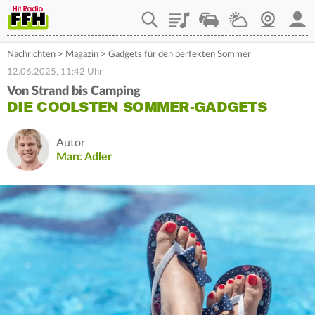
Playlist
Staupilot
Wetter
Webcam
Mein
Nachrichten
>
Magazin
>
Gadgets für den perfekten Sommer
12.06.2025, 11:42 Uhr
Von Strand bis Camping
DIE COOLSTEN SOMMER-GADGETS
Autor
Marc Adler