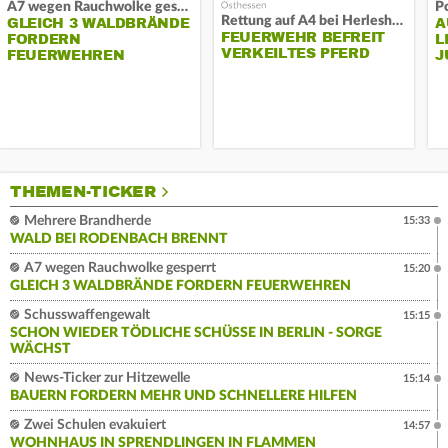
A7 wegen Rauchwolke gesperrt
P
Rettung auf A4 bei Herleshausen
GLEICH 3 WALDBRÄNDE
A
FEUERWEHR BEFREIT
FORDERN
L
VERKEILTES PFERD
FEUERWEHREN
J
THEMEN-TICKER
Mehrere Brandherde
15:33
WALD BEI RODENBACH BRENNT
A7 wegen Rauchwolke gesperrt
15:20
GLEICH 3 WALDBRÄNDE FORDERN FEUERWEHREN
Schusswaffengewalt
15:15
SCHON WIEDER TÖDLICHE SCHÜSSE IN BERLIN - SORGE
WÄCHST
News-Ticker zur Hitzewelle
15:14
BAUERN FORDERN MEHR UND SCHNELLERE HILFEN
Zwei Schulen evakuiert
14:57
WOHNHAUS IN SPRENDLINGEN IN FLAMMEN