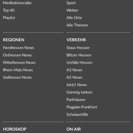
Meditationsradio
Sport
Top 40
Wetter
Playlist
Alle Orte
Alle Themen
REGIONEN
VERKEHR
Nordhessen News
Staus Hessen
Osthessen News
Blitzer Hessen
Mittelhessen News
Unfälle Hessen
Rhein-Main News
A3 News
Südhessen News
A5 News
A661 News
Günstig tanken
Parkhäuser
Flugplan Frankfurt
Schulausfälle
HOROSKOP
ON AIR