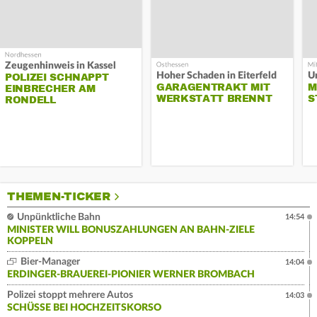
Zeugenhinweis in Kassel
Hoher Schaden in Eiterfeld
Un
POLIZEI SCHNAPPT
GARAGENTRAKT MIT
M
EINBRECHER AM
WERKSTATT BRENNT
S
RONDELL
THEMEN-TICKER
Unpünktliche Bahn
14:54
MINISTER WILL BONUSZAHLUNGEN AN BAHN-ZIELE
KOPPELN
Bier-Manager
14:04
ERDINGER-BRAUEREI-PIONIER WERNER BROMBACH
Polizei stoppt mehrere Autos
14:03
SCHÜSSE BEI HOCHZEITSKORSO