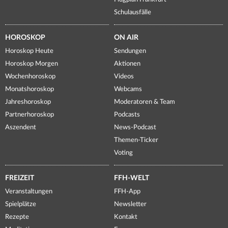
Schulausfälle
HOROSKOP
ON AIR
Horoskop Heute
Sendungen
Horoskop Morgen
Aktionen
Wochenhoroskop
Videos
Monatshoroskop
Webcams
Jahreshoroskop
Moderatoren & Team
Partnerhoroskop
Podcasts
Aszendent
News-Podcast
Themen-Ticker
Voting
FREIZEIT
FFH-WELT
Veranstaltungen
FFH-App
Spielplätze
Newsletter
Rezepte
Kontakt