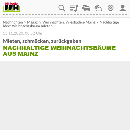
Playlist
Staupilot
Wetter
Webcam
Mein
Nachrichten
>
Magazin
,
Weihnachten
,
Wiesbaden/Mainz
>
Nachhaltige
Idee: Weihnachtsbaum mieten
13.11.2020, 08:52 Uhr
Mieten, schmücken, zurückgeben
NACHHALTIGE WEIHNACHTSBÄUME
AUS MAINZ