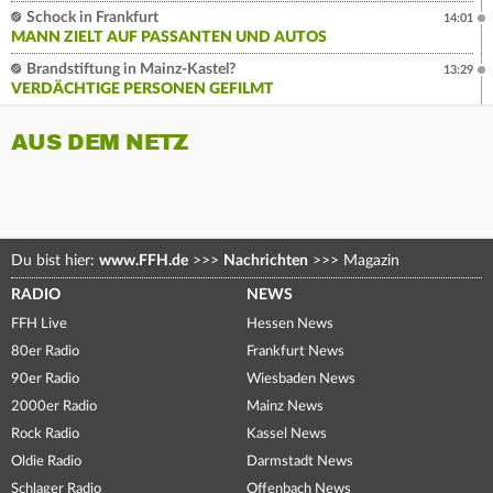
Schock in Frankfurt
14:01
MANN ZIELT AUF PASSANTEN UND AUTOS
Brandstiftung in Mainz-Kastel?
13:29
VERDÄCHTIGE PERSONEN GEFILMT
AUS DEM NETZ
Du bist hier:
www.FFH.de
>>>
Nachrichten
>>>
Magazin
RADIO
NEWS
FFH Live
Hessen News
80er Radio
Frankfurt News
90er Radio
Wiesbaden News
2000er Radio
Mainz News
Rock Radio
Kassel News
Oldie Radio
Darmstadt News
Schlager Radio
Offenbach News