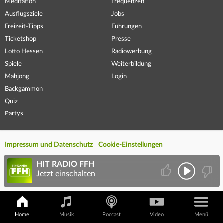
Meditation
Frequenzen
Ausflugsziele
Jobs
Freizeit-Tipps
Führungen
Ticketshop
Presse
Lotto Hessen
Radiowerbung
Spiele
Weiterbildung
Mahjong
Login
Backgammon
Quiz
Partys
Impressum und Datenschutz
Cookie-Einstellungen
HIT RADIO FFH
Jetzt einschalten
Home
Musik
Podcast
Video
Menü