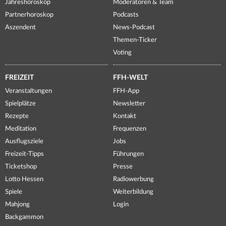
Jahreshoroskop
Moderatoren & Team
Partnerhoroskop
Podcasts
Aszendent
News-Podcast
Themen-Ticker
Voting
FREIZEIT
FFH-WELT
Veranstaltungen
FFH-App
Spielplätze
Newsletter
Rezepte
Kontakt
Meditation
Frequenzen
Ausflugsziele
Jobs
Freizeit-Tipps
Führungen
Ticketshop
Presse
Lotto Hessen
Radiowerbung
Spiele
Weiterbildung
Mahjong
Login
Backgammon