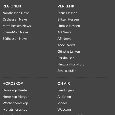
REGIONEN
VERKEHR
Nordhessen News
Staus Hessen
Osthessen News
Blitzer Hessen
Mittelhessen News
Unfälle Hessen
Rhein-Main News
A3 News
Südhessen News
A5 News
A661 News
Günstig tanken
Parkhäuser
Flugplan Frankfurt
Schulausfälle
HOROSKOP
ON AIR
Horoskop Heute
Sendungen
Horoskop Morgen
Aktionen
Wochenhoroskop
Videos
Monatshoroskop
Webcams