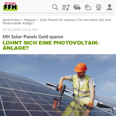
Playlist
Staupilot
Wetter
Webcam
Mein
Nachrichten
>
Magazin
>
Solar-Panels für zuhause: Für wen lohnt sich eine
Photovoltaik-Anlage?
22.11.2022, 13:11 Uhr
Mit Solar-Panels Geld sparen
LOHNT SICH EINE PHOTOVOLTAIK-
ANLAGE?