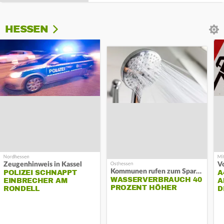
HESSEN
Zeugenhinweis in Kassel
Kommunen rufen zum Sparen auf
POLIZEI SCHNAPPT
A
WASSERVERBRAUCH 40
EINBRECHER AM
A
PROZENT HÖHER
RONDELL
D