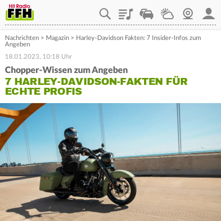
Playlist
Staupilot
Wetter
Webcam
Mein
Nachrichten
>
Magazin
>
Harley-Davidson Fakten: 7 Insider-Infos zum
Angeben
18.01.2023, 10:18 Uhr
Chopper-Wissen zum Angeben
7 HARLEY-DAVIDSON-FAKTEN FÜR
ECHTE PROFIS