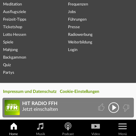
Meditation
Frequenzen
Ausflugsziele
Jobs
Freizeit-Tipps
Führungen
Ticketshop
Presse
Lotto Hessen
Radiowerbung
Spiele
Weiterbildung
Mahjong
Login
Backgammon
Quiz
Partys
Impressum und Datenschutz
Cookie-Einstellungen
HIT RADIO FFH
Jetzt einschalten
Home
Musik
Podcast
Video
Menü