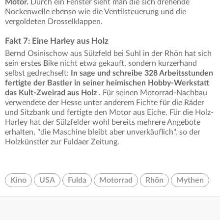
Motor.
Durch ein Fenster sieht man die sich drehende
Nockenwelle ebenso wie die Ventilsteuerung und die
vergoldeten Drosselklappen.
Fakt 7: Eine Harley aus Holz
Bernd Osinischow aus Sülzfeld bei Suhl in der Rhön hat sich
sein erstes Bike nicht etwa gekauft, sondern kurzerhand
selbst gedrechselt:
In sage und schreibe 328 Arbeitsstunden
fertigte der Bastler in seiner heimischen Hobby-Werkstatt
das Kult-Zweirad aus Holz
. Für seinen Motorrad-Nachbau
verwendete der Hesse unter anderem Fichte für die Räder
und Sitzbank und fertigte den Motor aus Eiche. Für die Holz-
Harley hat der Sülzfelder wohl bereits mehrere Angebote
erhalten, "die Maschine bleibt aber unverkäuflich", so der
Holzkünstler zur Fuldaer Zeitung.
Kino
USA
Fulda
Motorrad
Rhön
Mythen