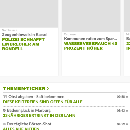
Zeugenhinweis in Kassel
Kommunen rufen zum Sparen auf
B
POLIZEI SCHNAPPT
WASSERVERBRAUCH 40
2
EINBRECHER AM
PROZENT HÖHER
I
RONDELL
THEMEN-TICKER
Obst abgeben - Saft bekommen
09:58
DIESE KELTEREIEN SIND OFFEN FÜR ALLE
Badeunglück in Marburg
08:43
23-JÄHRIGER ERTRINKT IN DER LAHN
Der tägliche Börsen-Shot
04:59
ALLES AUF AKTIEN