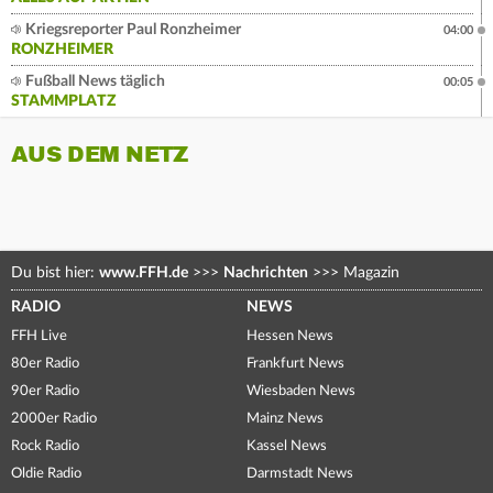
Kriegsreporter Paul Ronzheimer
04:00
RONZHEIMER
Fußball News täglich
00:05
STAMMPLATZ
AUS DEM NETZ
Du bist hier:
www.FFH.de
>>>
Nachrichten
>>>
Magazin
RADIO
NEWS
FFH Live
Hessen News
80er Radio
Frankfurt News
90er Radio
Wiesbaden News
2000er Radio
Mainz News
Rock Radio
Kassel News
Oldie Radio
Darmstadt News