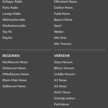
Schlager Radio
Offenbach News
Party Radio
Gießen News
Lounge Radio
Fulda News
Weihnachtsradio
Bayern News
Meditationsradio
Sport
Top 40
Wetter
Playlist
Alle Orte
Alle Themen
REGIONEN
VERKEHR
Nordhessen News
Staus Hessen
Osthessen News
Blitzer Hessen
Mittelhessen News
Unfälle Hessen
Rhein-Main News
A3 News
Südhessen News
A5 News
A661 News
Günstig tanken
Parkhäuser