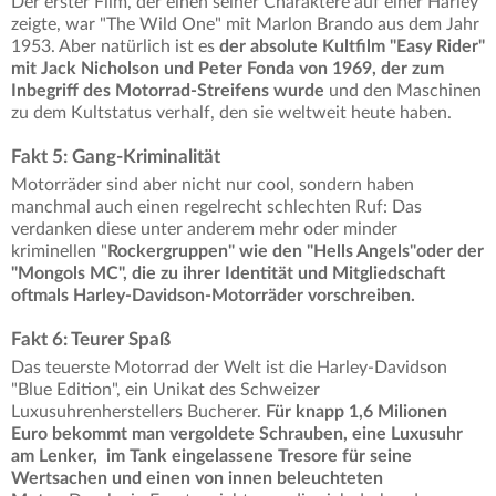
Der erster Film, der einen seiner Charaktere auf einer Harley
zeigte, war "The Wild One" mit Marlon Brando aus dem Jahr
1953. Aber natürlich ist es
der absolute Kultfilm "Easy Rider"
mit Jack Nicholson und Peter Fonda von 1969, der zum
Inbegriff des Motorrad-Streifens wurde
und den Maschinen
zu dem Kultstatus verhalf, den sie weltweit heute haben.
Fakt 5: Gang-Kriminalität
Motorräder sind aber nicht nur cool, sondern haben
manchmal auch einen regelrecht schlechten Ruf: Das
verdanken diese unter anderem mehr oder minder
kriminellen "
Rockergruppen" wie den "Hells Angels"oder der
"Mongols MC", die zu ihrer Identität und Mitgliedschaft
oftmals Harley-Davidson-Motorräder vorschreiben.
Fakt 6: Teurer Spaß
Das teuerste Motorrad der Welt ist die Harley-Davidson
"Blue Edition", ein Unikat des Schweizer
Luxusuhrenherstellers Bucherer.
Für knapp 1,6 Milionen
Euro bekommt man vergoldete Schrauben, eine Luxusuhr
am Lenker, im Tank eingelassene Tresore für seine
Wertsachen und einen von innen beleuchteten