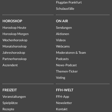
Flugplan Frankfurt
Schulausfälle
HOROSKOP
ON AIR
Horoskop Heute
Sendungen
Horoskop Morgen
Aktionen
Wochenhoroskop
Videos
Monatshoroskop
Webcams
Jahreshoroskop
Moderatoren & Team
Partnerhoroskop
Podcasts
Aszendent
News-Podcast
Themen-Ticker
Voting
FREIZEIT
FFH-WELT
Veranstaltungen
FFH-App
Spielplätze
Newsletter
Rezepte
Kontakt