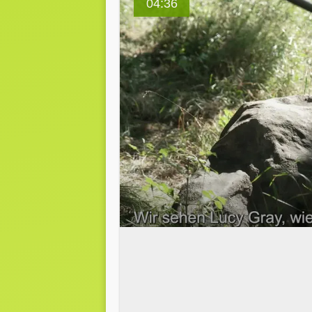
04:36
0
seconds
of
0
seconds
Volume
90%