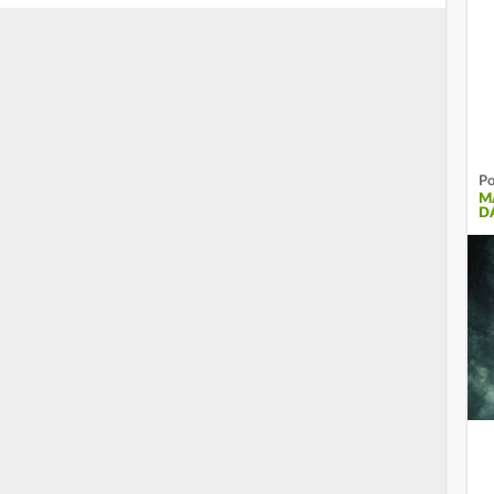
Po
M
D