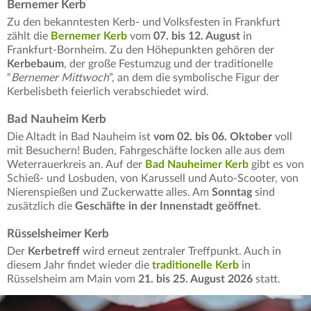
Bernemer Kerb
Zu den bekanntesten Kerb- und Volksfesten in Frankfurt
zählt die
Bernemer Kerb
vom
07. bis 12. August
in
Frankfurt-Bornheim. Zu den Höhepunkten gehören der
Kerbebaum
, der große Festumzug und der traditionelle
“
Bernemer Mittwoch
”, an dem die symbolische Figur der
Kerbelisbeth feierlich verabschiedet wird.
Bad Nauheim Kerb
Die Altadt in Bad Nauheim ist
vom 02. bis 06. Oktober
voll
mit Besuchern! Buden, Fahrgeschäfte locken alle aus dem
Weterrauerkreis an. Auf der
Bad Nauheimer Kerb
gibt es von
Schieß- und Losbuden, von Karussell und Auto-Scooter, von
Nierenspießen und Zuckerwatte alles. Am
Sonntag
sind
zusätzlich die
Geschäfte in der Innenstadt geöffnet
.
Rüsselsheimer Kerb
Der
Kerbetreff
wird erneut zentraler Treffpunkt. Auch in
diesem Jahr findet wieder die
traditionelle Kerb
in
Rüsselsheim am Main vom
21. bis 25. August 2026
statt.