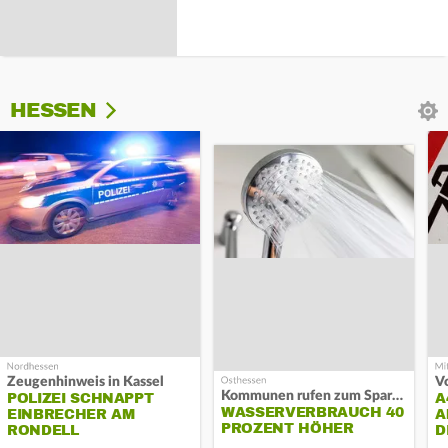
HESSEN
Zeugenhinweis in Kassel
Kommunen rufen zum Sparen auf
POLIZEI SCHNAPPT
A
WASSERVERBRAUCH 40
EINBRECHER AM
A
PROZENT HÖHER
RONDELL
D