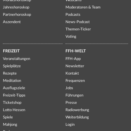
Monatshoroskop
Webcams
Jahreshoroskop
Moderatoren & Team
Partnerhoroskop
Podcasts
Aszendent
News-Podcast
Themen-Ticker
Voting
FREIZEIT
FFH-WELT
Veranstaltungen
FFH-App
Spielplätze
Newsletter
Rezepte
Kontakt
Meditation
Frequenzen
Ausflugsziele
Jobs
Freizeit-Tipps
Führungen
Ticketshop
Presse
Lotto Hessen
Radiowerbung
Spiele
Weiterbildung
Mahjong
Login