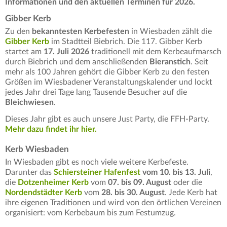
Informationen und den aktuellen Terminen für 2026.
Gibber Kerb
Zu den
bekanntesten Kerbefesten
in Wiesbaden zählt die
Gibber Kerb
im Stadtteil Biebrich. Die 117. Gibber Kerb
startet am
17. Juli 2026
traditionell mit dem Kerbeaufmarsch
durch Biebrich und dem anschließenden
Bieranstich
. Seit
mehr als 100 Jahren gehört die Gibber Kerb zu den festen
Größen im Wiesbadener Veranstaltungskalender und lockt
jedes Jahr drei Tage lang Tausende Besucher auf die
Bleichwiesen
.
Dieses Jahr gibt es auch unsere Just Party, die FFH-Party.
Mehr dazu findet ihr hier.
Kerb Wiesbaden
In Wiesbaden gibt es noch viele weitere Kerbefeste.
Darunter das
Schiersteiner Hafenfest
vom 10. bis 13. Juli
,
die
Dotzenheimer Kerb
vom
07. bis 09. August
oder die
Nordendstädter Kerb
vom
28. bis 30. August
. Jede Kerb hat
ihre eigenen Traditionen und wird von den örtlichen Vereinen
organisiert: vom Kerbebaum bis zum Festumzug.