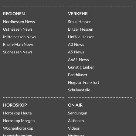
REGIONEN
VERKEHR
Nordhessen News
Staus Hessen
Osthessen News
Blitzer Hessen
Mittelhessen News
Unfälle Hessen
Rhein-Main News
A3 News
Südhessen News
A5 News
A661 News
Günstig tanken
Parkhäuser
Flugplan Frankfurt
Schulausfälle
HOROSKOP
ON AIR
Horoskop Heute
Sendungen
Horoskop Morgen
Aktionen
Wochenhoroskop
Videos