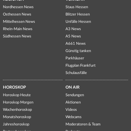
Nordhessen News
Staus Hessen
Osthessen News
Blitzer Hessen
Mittelhessen News
Unfälle Hessen
Rhein-Main News
A3 News
Südhessen News
A5 News
A661 News
Günstig tanken
Parkhäuser
Flugplan Frankfurt
Schulausfälle
HOROSKOP
ON AIR
Horoskop Heute
Sendungen
Horoskop Morgen
Aktionen
Wochenhoroskop
Videos
Monatshoroskop
Webcams
Jahreshoroskop
Moderatoren & Team