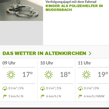
Verfolgungsjagd mit dem Fahrrad
KINDER ALS POLIZEIHELFER IN
MUDERSBACH
DAS WETTER IN ALTENKIRCHEN
09 Uhr
10 Uhr
11 Uhr
17°
18°
19°
0 l/m² | 5%
0 l/m² | 5%
0 l/m² | 0%
5 km/h | N
6 km/h | N
6 km/h | NNW