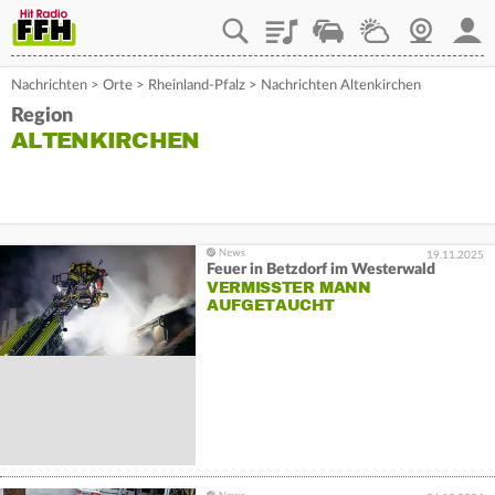
Playlist
Staupilot
Wetter
Webcam
Mein
Nachrichten
>
Orte
>
Rheinland-Pfalz
>
Nachrichten Altenkirchen
Region
ALTENKIRCHEN
19.11.2025
Feuer in Betzdorf im Westerwald
VERMISSTER MANN
AUFGETAUCHT