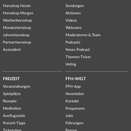
Horoskop Heute
Sendungen
Horoskop Morgen
Aktionen
Wochenhoroskop
Videos
Monatshoroskop
Webcams
Jahreshoroskop
Moderatoren & Team
Partnerhoroskop
Podcasts
Aszendent
News-Podcast
Themen-Ticker
Voting
FREIZEIT
FFH-WELT
Veranstaltungen
FFH-App
Spielplätze
Newsletter
Rezepte
Kontakt
Meditation
Frequenzen
Ausflugsziele
Jobs
Freizeit-Tipps
Führungen
Ticketshop
Presse