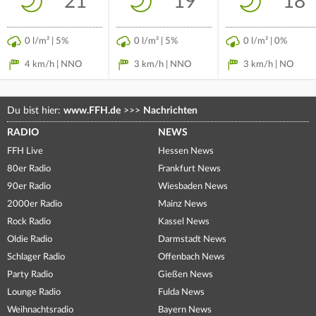
21°
19°
18°
0 l/m² | 5%
0 l/m² | 5%
0 l/m² | 0%
4 km/h | NNO
3 km/h | NNO
3 km/h | NO
Du bist hier:
www.FFH.de
>>>
Nachrichten
RADIO
NEWS
FFH Live
Hessen News
80er Radio
Frankfurt News
90er Radio
Wiesbaden News
2000er Radio
Mainz News
Rock Radio
Kassel News
Oldie Radio
Darmstadt News
Schlager Radio
Offenbach News
Party Radio
Gießen News
Lounge Radio
Fulda News
Weihnachtsradio
Bayern News