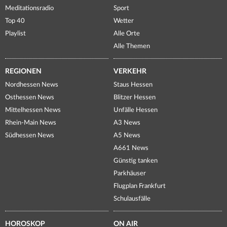
Meditationsradio
Sport
Top 40
Wetter
Playlist
Alle Orte
Alle Themen
REGIONEN
VERKEHR
Nordhessen News
Staus Hessen
Osthessen News
Blitzer Hessen
Mittelhessen News
Unfälle Hessen
Rhein-Main News
A3 News
Südhessen News
A5 News
A661 News
Günstig tanken
Parkhäuser
Flugplan Frankfurt
Schulausfälle
HOROSKOP
ON AIR