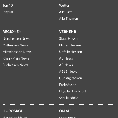
Top 40
Wetter
Playlist
Alle Orte
Alle Themen
REGIONEN
VERKEHR
Nordhessen News
Staus Hessen
Osthessen News
Blitzer Hessen
Mittelhessen News
Unfälle Hessen
Rhein-Main News
A3 News
Südhessen News
A5 News
A661 News
Günstig tanken
Parkhäuser
Flugplan Frankfurt
Schulausfälle
HOROSKOP
ON AIR