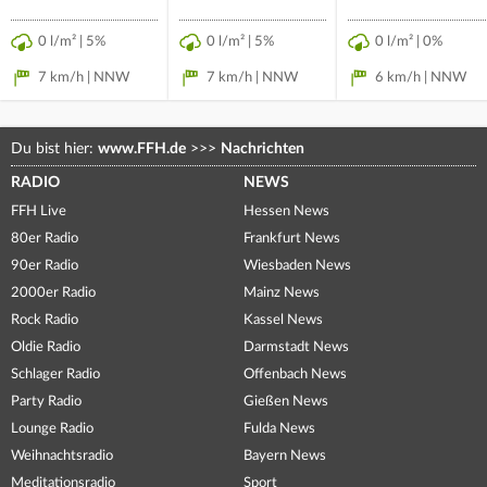
0 l/m² | 5%
0 l/m² | 5%
0 l/m² | 0%
7 km/h | NNW
7 km/h | NNW
6 km/h | NNW
Du bist hier:
www.FFH.de
>>>
Nachrichten
RADIO
NEWS
FFH Live
Hessen News
80er Radio
Frankfurt News
90er Radio
Wiesbaden News
2000er Radio
Mainz News
Rock Radio
Kassel News
Oldie Radio
Darmstadt News
Schlager Radio
Offenbach News
Party Radio
Gießen News
Lounge Radio
Fulda News
Weihnachtsradio
Bayern News
Meditationsradio
Sport