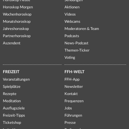
Horoskop Heute
Sendungen
Horoskop Morgen
Aktionen
Wochenhoroskop
Videos
Monatshoroskop
Webcams
Jahreshoroskop
Moderatoren & Team
Partnerhoroskop
Podcasts
Aszendent
News-Podcast
Themen-Ticker
Voting
FREIZEIT
FFH-WELT
Veranstaltungen
FFH-App
Spielplätze
Newsletter
Rezepte
Kontakt
Meditation
Frequenzen
Ausflugsziele
Jobs
Freizeit-Tipps
Führungen
Ticketshop
Presse