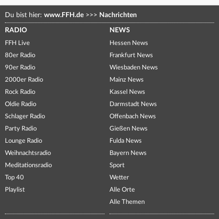
Du bist hier:
www.FFH.de
>>>
Nachrichten
RADIO
NEWS
FFH Live
Hessen News
80er Radio
Frankfurt News
90er Radio
Wiesbaden News
2000er Radio
Mainz News
Rock Radio
Kassel News
Oldie Radio
Darmstadt News
Schlager Radio
Offenbach News
Party Radio
Gießen News
Lounge Radio
Fulda News
Weihnachtsradio
Bayern News
Meditationsradio
Sport
Top 40
Wetter
Playlist
Alle Orte
Alle Themen