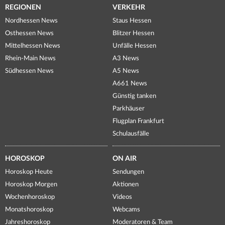
REGIONEN
VERKEHR
Nordhessen News
Staus Hessen
Osthessen News
Blitzer Hessen
Mittelhessen News
Unfälle Hessen
Rhein-Main News
A3 News
Südhessen News
A5 News
A661 News
Günstig tanken
Parkhäuser
Flugplan Frankfurt
Schulausfälle
HOROSKOP
ON AIR
Horoskop Heute
Sendungen
Horoskop Morgen
Aktionen
Wochenhoroskop
Videos
Monatshoroskop
Webcams
Jahreshoroskop
Moderatoren & Team