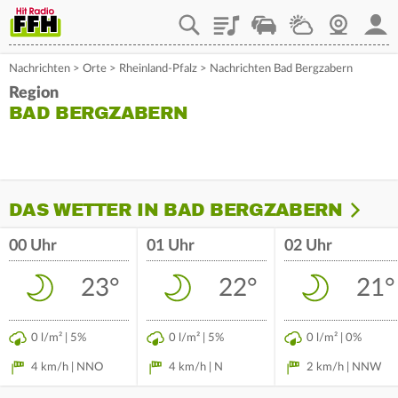
Playlist
Staupilot
Wetter
Webcam
Mein
Nachrichten
>
Orte
>
Rheinland-Pfalz
>
Nachrichten Bad Bergzabern
Region
BAD BERGZABERN
DAS WETTER IN BAD BERGZABERN
00 Uhr
01 Uhr
02 Uhr
23°
22°
21°
0 l/m² | 5%
0 l/m² | 5%
0 l/m² | 0%
4 km/h | NNO
4 km/h | N
2 km/h | NNW