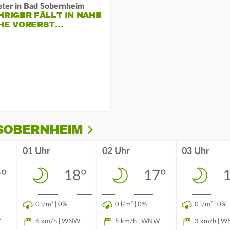
ster in Bad Sobernheim
HRIGER FÄLLT IN NAHE
CHE VORERST…
 SOBERNHEIM
01 Uhr
02 Uhr
03 Uhr
°
18°
17°
0 l/m² | 0%
0 l/m² | 0%
0 l/m² | 0%
W
6 km/h | WNW
5 km/h | WNW
3 km/h | 