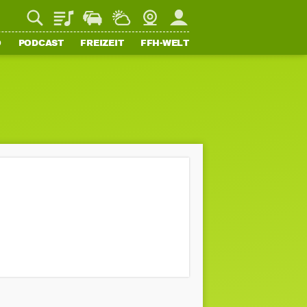
Playlist
Staupilot
Wetter
Webcam
Mein FFH
O
PODCAST
FREIZEIT
FFH-WELT