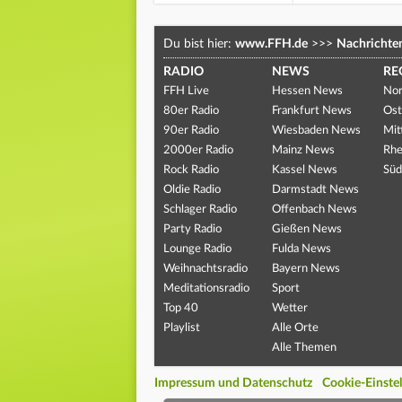
Du bist hier:
www.FFH.de
>>>
Nachrichte
RADIO
NEWS
RE
FFH Live
Hessen News
Nor
80er Radio
Frankfurt News
Ost
90er Radio
Wiesbaden News
Mit
2000er Radio
Mainz News
Rhe
Rock Radio
Kassel News
Süd
Oldie Radio
Darmstadt News
Schlager Radio
Offenbach News
Party Radio
Gießen News
Lounge Radio
Fulda News
Weihnachtsradio
Bayern News
Meditationsradio
Sport
Top 40
Wetter
Playlist
Alle Orte
Alle Themen
Impressum und Datenschutz
Cookie-Einste