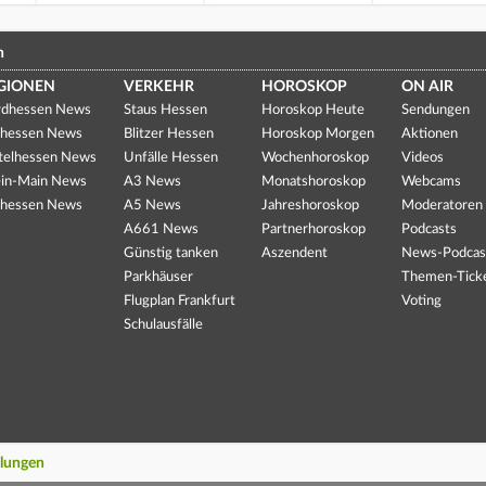
n
GIONEN
VERKEHR
HOROSKOP
ON AIR
dhessen News
Staus Hessen
Horoskop Heute
Sendungen
hessen News
Blitzer Hessen
Horoskop Morgen
Aktionen
telhessen News
Unfälle Hessen
Wochenhoroskop
Videos
in-Main News
A3 News
Monatshoroskop
Webcams
hessen News
A5 News
Jahreshoroskop
Moderatoren
A661 News
Partnerhoroskop
Podcasts
Günstig tanken
Aszendent
News-Podcas
Parkhäuser
Themen-Tick
Flugplan Frankfurt
Voting
Schulausfälle
llungen