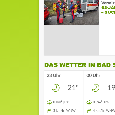
Vermis
63-JÄ
– SU
DAS WETTER IN BAD
23 Uhr
00 Uhr
21°
19
0 l/m² | 0%
0 l/m² | 0%
3 km/h | WNW
4 km/h | WN