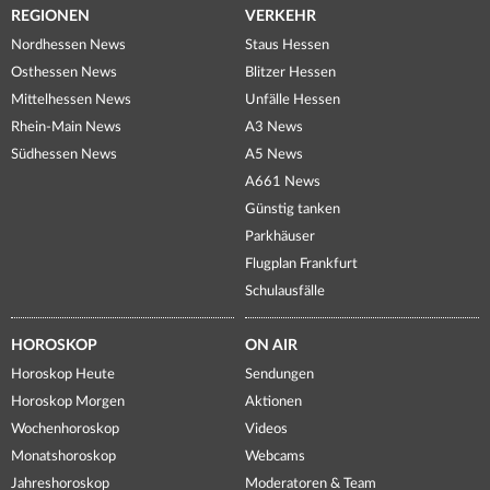
REGIONEN
VERKEHR
Nordhessen News
Staus Hessen
Osthessen News
Blitzer Hessen
Mittelhessen News
Unfälle Hessen
Rhein-Main News
A3 News
Südhessen News
A5 News
A661 News
Günstig tanken
Parkhäuser
Flugplan Frankfurt
Schulausfälle
HOROSKOP
ON AIR
Horoskop Heute
Sendungen
Horoskop Morgen
Aktionen
Wochenhoroskop
Videos
Monatshoroskop
Webcams
Jahreshoroskop
Moderatoren & Team