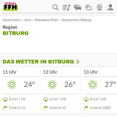
Playlist
Staupilot
Wetter
Webcam
Mein
Nachrichten
>
Orte
>
Rheinland-Pfalz
>
Nachrichten Bitburg
Region
BITBURG
DAS WETTER IN BITBURG
11 Uhr
12 Uhr
13 Uhr
24°
26°
27°
0 l/m² | 5%
0 l/m² | 5%
0 l/m² | 0%
9 km/h | O
8 km/h | O
6 km/h | OSO