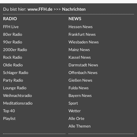
Du bist hier:
www.FFH.de
>>>
Nachrichten
RADIO
NEWS
FFH Live
Hessen News
80er Radio
Frankfurt News
90er Radio
Wiesbaden News
2000er Radio
Mainz News
Rock Radio
Kassel News
Oldie Radio
Darmstadt News
Schlager Radio
Offenbach News
Party Radio
Gießen News
Lounge Radio
Fulda News
Weihnachtsradio
Bayern News
Meditationsradio
Sport
Top 40
Wetter
Playlist
Alle Orte
Alle Themen