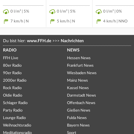
0 l/m² | 5%
0 l/m² | 5%
0 l/m² | 0%
7 km/h | N
5 km/h | N
4 km/h | NNO
Du bist hier:
www.FFH.de
>>>
Nachrichten
RADIO
NEWS
FFH Live
Hessen News
80er Radio
Frankfurt News
90er Radio
Wiesbaden News
2000er Radio
Mainz News
Rock Radio
Kassel News
Oldie Radio
Darmstadt News
Schlager Radio
Offenbach News
Party Radio
Gießen News
Lounge Radio
Fulda News
Weihnachtsradio
Bayern News
Meditationsradio
Sport