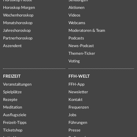
Horoskop Heute
Sendungen
Horoskop Morgen
Aktionen
Wochenhoroskop
Videos
Monatshoroskop
Webcams
Jahreshoroskop
Moderatoren & Team
Partnerhoroskop
Podcasts
Aszendent
News-Podcast
Themen-Ticker
Voting
FREIZEIT
FFH-WELT
Veranstaltungen
FFH-App
Spielplätze
Newsletter
Rezepte
Kontakt
Meditation
Frequenzen
Ausflugsziele
Jobs
Freizeit-Tipps
Führungen
Ticketshop
Presse