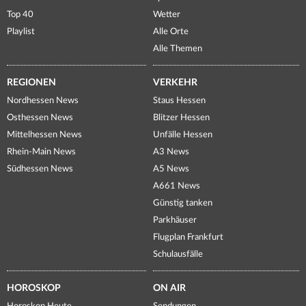
Top 40
Wetter
Playlist
Alle Orte
Alle Themen
REGIONEN
VERKEHR
Nordhessen News
Staus Hessen
Osthessen News
Blitzer Hessen
Mittelhessen News
Unfälle Hessen
Rhein-Main News
A3 News
Südhessen News
A5 News
A661 News
Günstig tanken
Parkhäuser
Flugplan Frankfurt
Schulausfälle
HOROSKOP
ON AIR