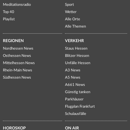
Meditationsradio
Sport
Top 40
Wetter
Playlist
Alle Orte
Alle Themen
REGIONEN
VERKEHR
Nordhessen News
Staus Hessen
Osthessen News
Blitzer Hessen
Mittelhessen News
Unfälle Hessen
Rhein-Main News
A3 News
Südhessen News
A5 News
A661 News
Günstig tanken
Parkhäuser
Flugplan Frankfurt
Schulausfälle
HOROSKOP
ON AIR