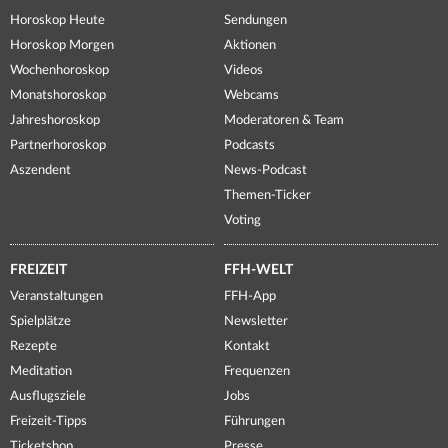
Horoskop Heute
Sendungen
Horoskop Morgen
Aktionen
Wochenhoroskop
Videos
Monatshoroskop
Webcams
Jahreshoroskop
Moderatoren & Team
Partnerhoroskop
Podcasts
Aszendent
News-Podcast
Themen-Ticker
Voting
FREIZEIT
FFH-WELT
Veranstaltungen
FFH-App
Spielplätze
Newsletter
Rezepte
Kontakt
Meditation
Frequenzen
Ausflugsziele
Jobs
Freizeit-Tipps
Führungen
Ticketshop
Presse