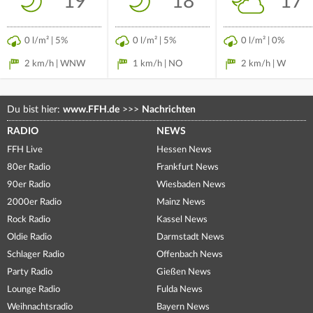
19°
18°
17°
0 l/m² | 5%
0 l/m² | 5%
0 l/m² | 0%
2 km/h | WNW
1 km/h | NO
2 km/h | W
Du bist hier:
www.FFH.de
>>>
Nachrichten
RADIO
NEWS
FFH Live
Hessen News
80er Radio
Frankfurt News
90er Radio
Wiesbaden News
2000er Radio
Mainz News
Rock Radio
Kassel News
Oldie Radio
Darmstadt News
Schlager Radio
Offenbach News
Party Radio
Gießen News
Lounge Radio
Fulda News
Weihnachtsradio
Bayern News