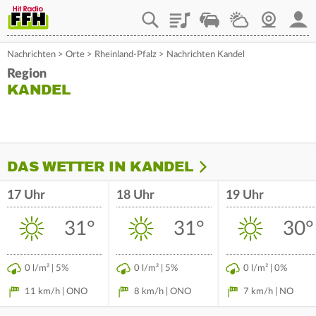
Playlist
Staupilot
Wetter
Webcam
Mein
Nachrichten
>
Orte
>
Rheinland-Pfalz
>
Nachrichten Kandel
Region
KANDEL
DAS WETTER IN KANDEL
17 Uhr
18 Uhr
19 Uhr
31°
31°
30°
0 l/m² | 5%
0 l/m² | 5%
0 l/m² | 0%
11 km/h | ONO
8 km/h | ONO
7 km/h | NO