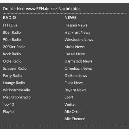
Du bist hier:
www.FFH.de
>>>
Nachrichten
RADIO
NEWS
FFH Live
Hessen News
80er Radio
Frankfurt News
90er Radio
Wiesbaden News
2000er Radio
Mainz News
Rock Radio
Kassel News
Oldie Radio
Darmstadt News
Schlager Radio
Offenbach News
Party Radio
Gießen News
Lounge Radio
Fulda News
Weihnachtsradio
Bayern News
Meditationsradio
Sport
Top 40
Wetter
Playlist
Alle Orte
Alle Themen