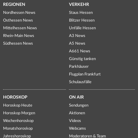
REGIONEN
VERKEHR
Nordhessen News
Staus Hessen
Osthessen News
Blitzer Hessen
Mittelhessen News
Unfälle Hessen
Rhein-Main News
A3 News
Südhessen News
A5 News
A661 News
Günstig tanken
Parkhäuser
Flugplan Frankfurt
Schulausfälle
HOROSKOP
ON AIR
Horoskop Heute
Sendungen
Horoskop Morgen
Aktionen
Wochenhoroskop
Videos
Monatshoroskop
Webcams
Jahreshoroskop
Moderatoren & Team