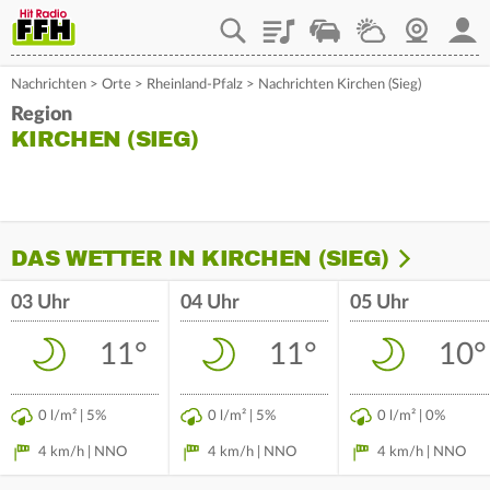
Playlist
Staupilot
Wetter
Webcam
Mein
Nachrichten
>
Orte
>
Rheinland-Pfalz
>
Nachrichten Kirchen (Sieg)
Region
KIRCHEN (SIEG)
DAS WETTER IN KIRCHEN (SIEG)
03 Uhr
04 Uhr
05 Uhr
11°
11°
10°
0 l/m² | 5%
0 l/m² | 5%
0 l/m² | 0%
4 km/h | NNO
4 km/h | NNO
4 km/h | NNO