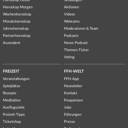
Horoskop Heute
Sendungen
Horoskop Morgen
Aktionen
Wochenhoroskop
Videos
Monatshoroskop
Webcams
Jahreshoroskop
Moderatoren & Team
Partnerhoroskop
Podcasts
Aszendent
News-Podcast
Themen-Ticker
Voting
FREIZEIT
FFH-WELT
Veranstaltungen
FFH-App
Spielplätze
Newsletter
Rezepte
Kontakt
Meditation
Frequenzen
Ausflugsziele
Jobs
Freizeit-Tipps
Führungen
Ticketshop
Presse