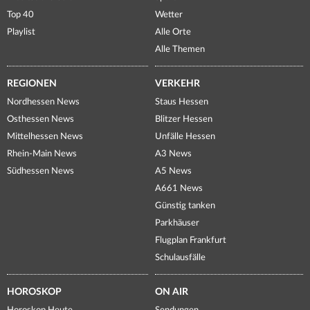
Top 40
Wetter
Playlist
Alle Orte
Alle Themen
REGIONEN
VERKEHR
Nordhessen News
Staus Hessen
Osthessen News
Blitzer Hessen
Mittelhessen News
Unfälle Hessen
Rhein-Main News
A3 News
Südhessen News
A5 News
A661 News
Günstig tanken
Parkhäuser
Flugplan Frankfurt
Schulausfälle
HOROSKOP
ON AIR