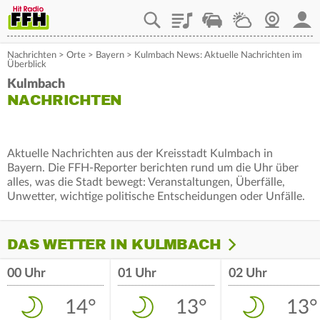
Playlist
Staupilot
Wetter
Webcam
Mein
Nachrichten
>
Orte
>
Bayern
>
Kulmbach News: Aktuelle Nachrichten im
Überblick
Kulmbach
NACHRICHTEN
Aktuelle Nachrichten aus der Kreisstadt Kulmbach in
Bayern. Die FFH-Reporter berichten rund um die Uhr über
alles, was die Stadt bewegt: Veranstaltungen, Überfälle,
Unwetter, wichtige politische Entscheidungen oder Unfälle.
DAS WETTER IN KULMBACH
00 Uhr
01 Uhr
02 Uhr
14°
13°
13°