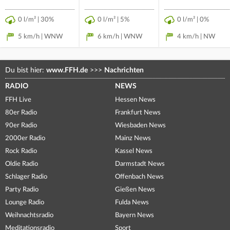
0 l/m² | 30%
0 l/m² | 5%
0 l/m² | 0%
5 km/h | WNW
6 km/h | WNW
4 km/h | NW
Du bist hier:
www.FFH.de
>>>
Nachrichten
RADIO
NEWS
FFH Live
Hessen News
80er Radio
Frankfurt News
90er Radio
Wiesbaden News
2000er Radio
Mainz News
Rock Radio
Kassel News
Oldie Radio
Darmstadt News
Schlager Radio
Offenbach News
Party Radio
Gießen News
Lounge Radio
Fulda News
Weihnachtsradio
Bayern News
Meditationsradio
Sport