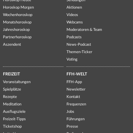
Horoskop Heute
Sendungen
Horoskop Morgen
Aktionen
Wochenhoroskop
Videos
Monatshoroskop
Webcams
Jahreshoroskop
Moderatoren & Team
Partnerhoroskop
Podcasts
Aszendent
News-Podcast
Themen-Ticker
Voting
FREIZEIT
FFH-WELT
Veranstaltungen
FFH-App
Spielplätze
Newsletter
Rezepte
Kontakt
Meditation
Frequenzen
Ausflugsziele
Jobs
Freizeit-Tipps
Führungen
Ticketshop
Presse