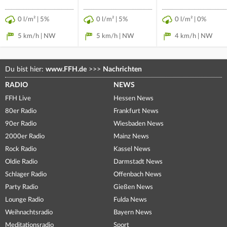
0 l/m² | 5%
0 l/m² | 5%
0 l/m² | 0%
5 km/h | NW
5 km/h | NW
4 km/h | NW
Du bist hier:
www.FFH.de
>>>
Nachrichten
RADIO
NEWS
FFH Live
Hessen News
80er Radio
Frankfurt News
90er Radio
Wiesbaden News
2000er Radio
Mainz News
Rock Radio
Kassel News
Oldie Radio
Darmstadt News
Schlager Radio
Offenbach News
Party Radio
Gießen News
Lounge Radio
Fulda News
Weihnachtsradio
Bayern News
Meditationsradio
Sport