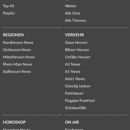
Top 40
Wetter
Playlist
Alle Orte
Alle Themen
REGIONEN
VERKEHR
Nordhessen News
Staus Hessen
Osthessen News
Blitzer Hessen
Mittelhessen News
Unfälle Hessen
Rhein-Main News
A3 News
Südhessen News
A5 News
A661 News
Günstig tanken
Parkhäuser
Flugplan Frankfurt
Schulausfälle
HOROSKOP
ON AIR