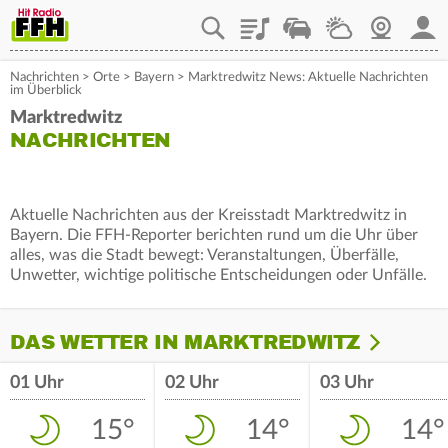
Playlist
Staupilot
Wetter
Webcam
Mein
Nachrichten
>
Orte
>
Bayern
>
Marktredwitz News: Aktuelle Nachrichten
im Überblick
Marktredwitz
NACHRICHTEN
Aktuelle Nachrichten aus der Kreisstadt Marktredwitz in
Bayern. Die FFH-Reporter berichten rund um die Uhr über
alles, was die Stadt bewegt: Veranstaltungen, Überfälle,
Unwetter, wichtige politische Entscheidungen oder Unfälle.
DAS WETTER IN MARKTREDWITZ
01 Uhr
02 Uhr
03 Uhr
15°
14°
14°