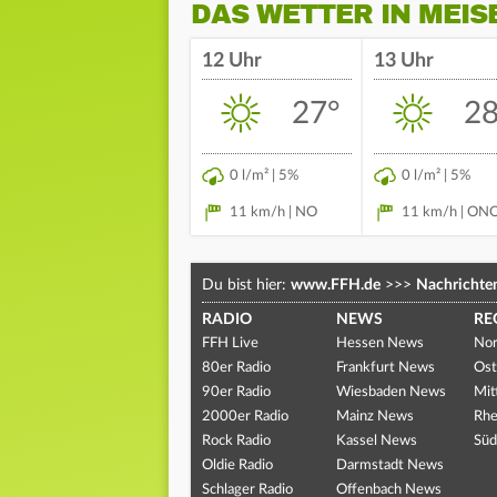
DAS WETTER IN MEIS
12 Uhr
13 Uhr
27°
28
0 l/m² | 5%
0 l/m² | 5%
11 km/h | NO
11 km/h | ON
Du bist hier:
www.FFH.de
>>>
Nachrichte
RADIO
NEWS
RE
FFH Live
Hessen News
Nor
80er Radio
Frankfurt News
Ost
90er Radio
Wiesbaden News
Mit
2000er Radio
Mainz News
Rhe
Rock Radio
Kassel News
Süd
Oldie Radio
Darmstadt News
Schlager Radio
Offenbach News