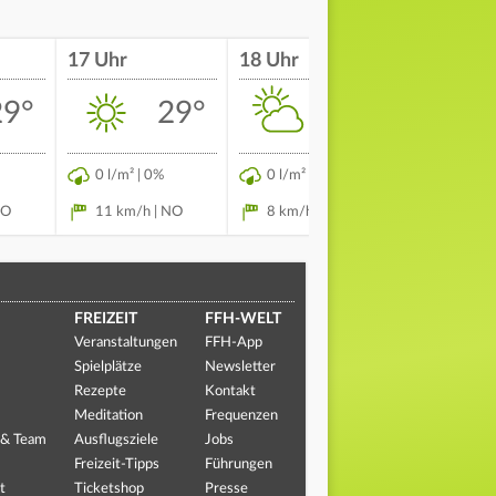
17 Uhr
18 Uhr
19 Uhr
29°
29°
29°
0 l/m² | 0%
0 l/m² | 0%
0 l/m² | 
NO
11 km/h | NO
8 km/h | ONO
5 km/h 
FREIZEIT
FFH-WELT
Veranstaltungen
FFH-App
Spielplätze
Newsletter
Rezepte
Kontakt
Meditation
Frequenzen
 & Team
Ausflugsziele
Jobs
Freizeit-Tipps
Führungen
t
Ticketshop
Presse