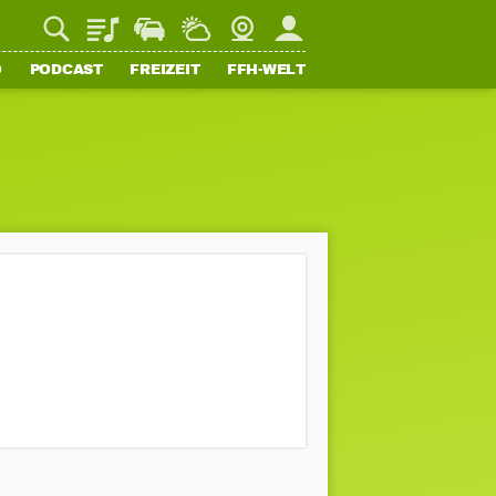
Playlist
Staupilot
Wetter
Webcam
Mein FFH
O
PODCAST
FREIZEIT
FFH-WELT