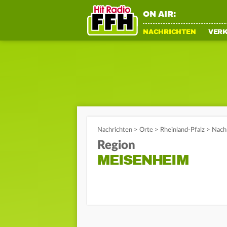
ON AIR:
NACHRICHTEN
VER
Nachrichten
>
Orte
>
Rheinland-Pfalz
>
Nach
Region
MEISENHEIM