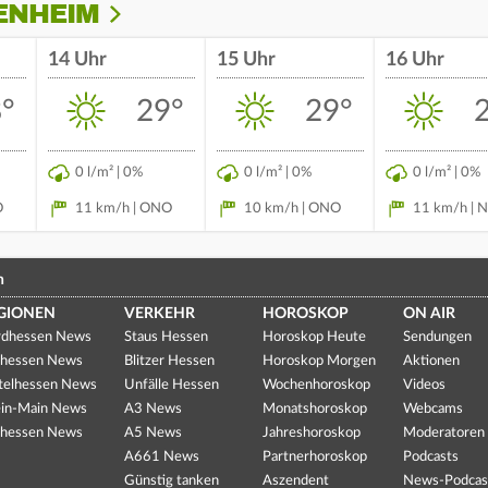
ENHEIM
14 Uhr
15 Uhr
16 Uhr
°
29°
29°
0 l/m² | 0%
0 l/m² | 0%
0 l/m² | 0%
O
11 km/h | ONO
10 km/h | ONO
11 km/h | 
n
GIONEN
VERKEHR
HOROSKOP
ON AIR
dhessen News
Staus Hessen
Horoskop Heute
Sendungen
hessen News
Blitzer Hessen
Horoskop Morgen
Aktionen
telhessen News
Unfälle Hessen
Wochenhoroskop
Videos
in-Main News
A3 News
Monatshoroskop
Webcams
hessen News
A5 News
Jahreshoroskop
Moderatoren
A661 News
Partnerhoroskop
Podcasts
Günstig tanken
Aszendent
News-Podcas