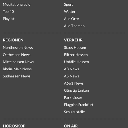
Meditationsradio
Sport
Top 40
Wetter
Playlist
Alle Orte
Alle Themen
REGIONEN
VERKEHR
Nordhessen News
Staus Hessen
Osthessen News
Blitzer Hessen
Mittelhessen News
Unfälle Hessen
Rhein-Main News
A3 News
Südhessen News
A5 News
A661 News
Günstig tanken
Parkhäuser
Flugplan Frankfurt
Schulausfälle
HOROSKOP
ON AIR