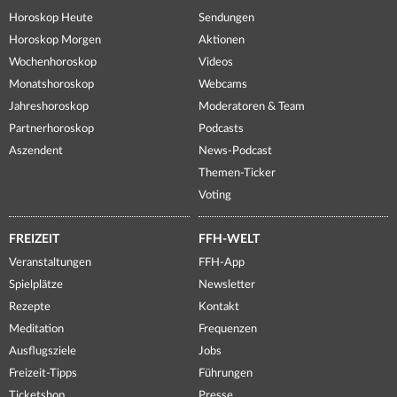
Horoskop Heute
Sendungen
Horoskop Morgen
Aktionen
Wochenhoroskop
Videos
Monatshoroskop
Webcams
Jahreshoroskop
Moderatoren & Team
Partnerhoroskop
Podcasts
Aszendent
News-Podcast
Themen-Ticker
Voting
FREIZEIT
FFH-WELT
Veranstaltungen
FFH-App
Spielplätze
Newsletter
Rezepte
Kontakt
Meditation
Frequenzen
Ausflugsziele
Jobs
Freizeit-Tipps
Führungen
Ticketshop
Presse