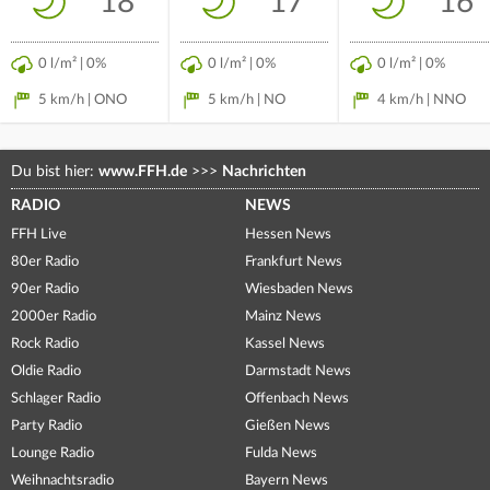
18°
17°
16°
0 l/m² | 0%
0 l/m² | 0%
0 l/m² | 0%
5 km/h | ONO
5 km/h | NO
4 km/h | NNO
Du bist hier:
www.FFH.de
>>>
Nachrichten
RADIO
NEWS
FFH Live
Hessen News
80er Radio
Frankfurt News
90er Radio
Wiesbaden News
2000er Radio
Mainz News
Rock Radio
Kassel News
Oldie Radio
Darmstadt News
Schlager Radio
Offenbach News
Party Radio
Gießen News
Lounge Radio
Fulda News
Weihnachtsradio
Bayern News