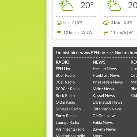
20°
20
0 l/m² | 5%
0 l/m² | 30%
12 km/h | WNW
11 km/h | W
Du bist hier:
www.FFH.de
>>>
Nachrichte
RADIO
NEWS
RE
FFH Live
Hessen News
Nor
80er Radio
Frankfurt News
Ost
90er Radio
Wiesbaden News
Mit
2000er Radio
Mainz News
Rhe
Rock Radio
Kassel News
Süd
Oldie Radio
Darmstadt News
Schlager Radio
Offenbach News
Party Radio
Gießen News
Lounge Radio
Fulda News
Weihnachtsradio
Bayern News
Meditationsradio
Sport