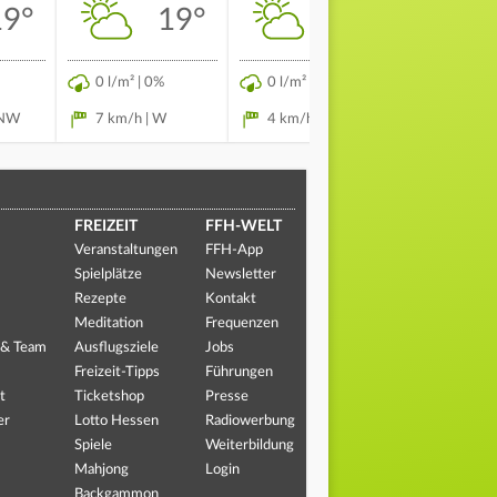
19°
19°
17°
0 l/m² | 0%
0 l/m² | 0%
0 l/m² | 
WNW
7 km/h | W
4 km/h | WSW
2 km/h 
FREIZEIT
FFH-WELT
Veranstaltungen
FFH-App
Spielplätze
Newsletter
Rezepte
Kontakt
Meditation
Frequenzen
 & Team
Ausflugsziele
Jobs
Freizeit-Tipps
Führungen
t
Ticketshop
Presse
er
Lotto Hessen
Radiowerbung
Spiele
Weiterbildung
Mahjong
Login
Backgammon