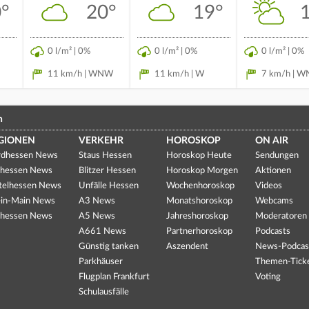
°
20°
19°
0 l/m² | 0%
0 l/m² | 0%
0 l/m² | 0%
11 km/h | WNW
11 km/h | W
7 km/h | 
n
GIONEN
VERKEHR
HOROSKOP
ON AIR
dhessen News
Staus Hessen
Horoskop Heute
Sendungen
hessen News
Blitzer Hessen
Horoskop Morgen
Aktionen
telhessen News
Unfälle Hessen
Wochenhoroskop
Videos
in-Main News
A3 News
Monatshoroskop
Webcams
hessen News
A5 News
Jahreshoroskop
Moderatoren
A661 News
Partnerhoroskop
Podcasts
Günstig tanken
Aszendent
News-Podcas
Parkhäuser
Themen-Tick
Flugplan Frankfurt
Voting
Schulausfälle