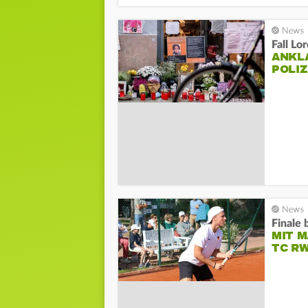
Fall Lo
ANKL
POLI
Finale 
MIT 
TC R