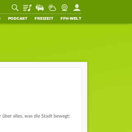
Playlist
Staupilot
Wetter
Webcam
Mein FFH
O
PODCAST
FREIZEIT
FFH-WELT
über alles, was die Stadt bewegt: