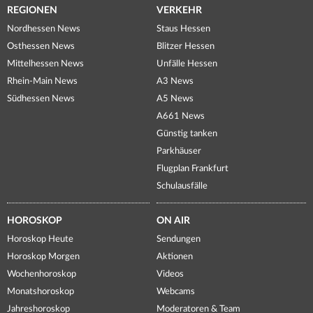
REGIONEN
VERKEHR
Nordhessen News
Staus Hessen
Osthessen News
Blitzer Hessen
Mittelhessen News
Unfälle Hessen
Rhein-Main News
A3 News
Südhessen News
A5 News
A661 News
Günstig tanken
Parkhäuser
Flugplan Frankfurt
Schulausfälle
HOROSKOP
ON AIR
Horoskop Heute
Sendungen
Horoskop Morgen
Aktionen
Wochenhoroskop
Videos
Monatshoroskop
Webcams
Jahreshoroskop
Moderatoren & Team