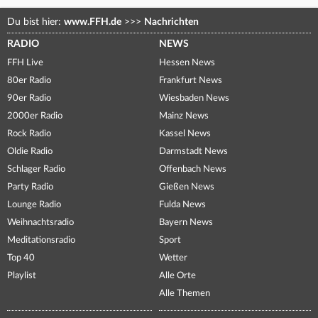
Du bist hier:
www.FFH.de
>>>
Nachrichten
RADIO
NEWS
FFH Live
Hessen News
80er Radio
Frankfurt News
90er Radio
Wiesbaden News
2000er Radio
Mainz News
Rock Radio
Kassel News
Oldie Radio
Darmstadt News
Schlager Radio
Offenbach News
Party Radio
Gießen News
Lounge Radio
Fulda News
Weihnachtsradio
Bayern News
Meditationsradio
Sport
Top 40
Wetter
Playlist
Alle Orte
Alle Themen