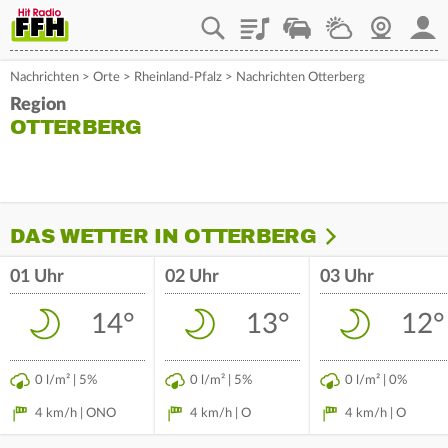
Playlist
Staupilot
Wetter
Webcam
Mein
Nachrichten
>
Orte
>
Rheinland-Pfalz
>
Nachrichten Otterberg
Region
OTTERBERG
DAS WETTER IN OTTERBERG
01 Uhr
02 Uhr
03 Uhr
14°
13°
12°
0 l/m² | 5%
0 l/m² | 5%
0 l/m² | 0%
4 km/h | ONO
4 km/h | O
4 km/h | O