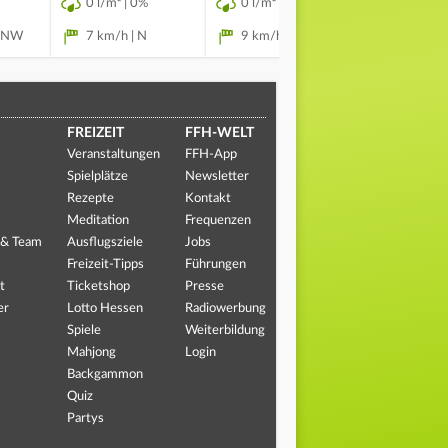
0 l/m² | 0%
0 l/m² | 0%
0 l/m² | 
 NNW
7 km/h | N
9 km/h | NNO
6 km/h |
FREIZEIT
FFH-WELT
Veranstaltungen
FFH-App
Spielplätze
Newsletter
Rezepte
Kontakt
Meditation
Frequenzen
 & Team
Ausflugsziele
Jobs
Freizeit-Tipps
Führungen
t
Ticketshop
Presse
er
Lotto Hessen
Radiowerbung
Spiele
Weiterbildung
Mahjong
Login
Backgammon
Quiz
Partys