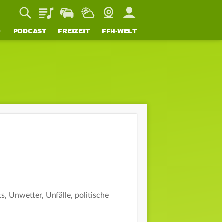
Playlist
Staupilot
Wetter
Webcam
Mein FFH
O
PODCAST
FREIZEIT
FFH-WELT
, Unwetter, Unfälle, politische