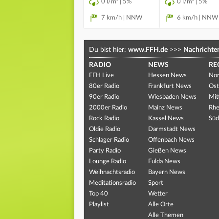
0 l/m² | 5%
0 l/m² | 5%
7 km/h | NNW
6 km/h | NNW
Du bist hier:
www.FFH.de
>>>
Nachrichte
RADIO
NEWS
RE
FFH Live
Hessen News
Nor
80er Radio
Frankfurt News
Ost
90er Radio
Wiesbaden News
Mit
2000er Radio
Mainz News
Rhe
Rock Radio
Kassel News
Süd
Oldie Radio
Darmstadt News
Schlager Radio
Offenbach News
Party Radio
Gießen News
Lounge Radio
Fulda News
Weihnachtsradio
Bayern News
Meditationsradio
Sport
Top 40
Wetter
Playlist
Alle Orte
Alle Themen