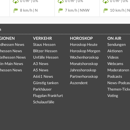
0 l/m² | 0%
0 l/m² | 0%
0 l/m² | 0%
8 km/h | N
7 km/h | NNW
10 km/h |
n
GIONEN
VERKEHR
HOROSKOP
ON AIR
dhessen News
Staus Hessen
Horoskop Heute
Sendungen
hessen News
Blitzer Hessen
Horoskop Morgen
Aktionen
telhessen News
Unfälle Hessen
Wochenhoroskop
Videos
in-Main News
A3 News
Monatshoroskop
Webcams
hessen News
A5 News
Jahreshoroskop
Moderatoren
A661 News
Partnerhoroskop
Podcasts
Günstig tanken
Aszendent
News-Podcas
Parkhäuser
Themen-Tick
Flugplan Frankfurt
Voting
Schulausfälle