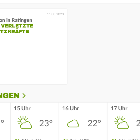
11.05.2023
on in Ratingen
E VERLETZTE
ATZKRÄFTE
INGEN
15 Uhr
16 Uhr
17 Uhr
°
23°
22°