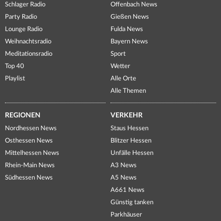
Schlager Radio
Offenbach News
Party Radio
Gießen News
Lounge Radio
Fulda News
Weihnachtsradio
Bayern News
Meditationsradio
Sport
Top 40
Wetter
Playlist
Alle Orte
Alle Themen
REGIONEN
VERKEHR
Nordhessen News
Staus Hessen
Osthessen News
Blitzer Hessen
Mittelhessen News
Unfälle Hessen
Rhein-Main News
A3 News
Südhessen News
A5 News
A661 News
Günstig tanken
Parkhäuser