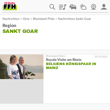
Playlist
Staupilot
Wetter
Webcam
Mein
Nachrichten
>
Orte
>
Rheinland-Pfalz
>
Nachrichten Sankt Goar
Region
SANKT GOAR
05.10.2022
Royale Visite am Rhein
BELGIENS KÖNIGSPAAR IN
MAINZ