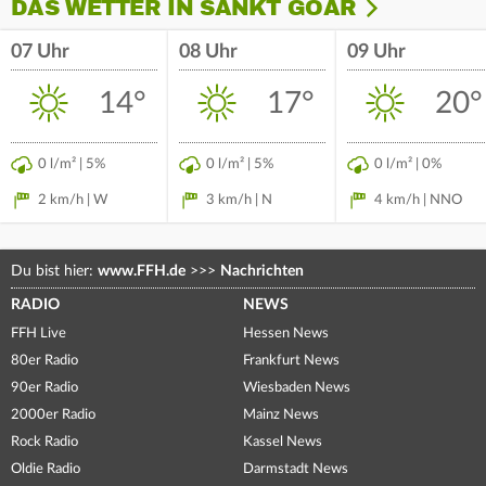
DAS WETTER IN SANKT GOAR
07 Uhr
08 Uhr
09 Uhr
14°
17°
20°
0 l/m² | 5%
0 l/m² | 5%
0 l/m² | 0%
2 km/h | W
3 km/h | N
4 km/h | NNO
Du bist hier:
www.FFH.de
>>>
Nachrichten
RADIO
NEWS
FFH Live
Hessen News
80er Radio
Frankfurt News
90er Radio
Wiesbaden News
2000er Radio
Mainz News
Rock Radio
Kassel News
Oldie Radio
Darmstadt News