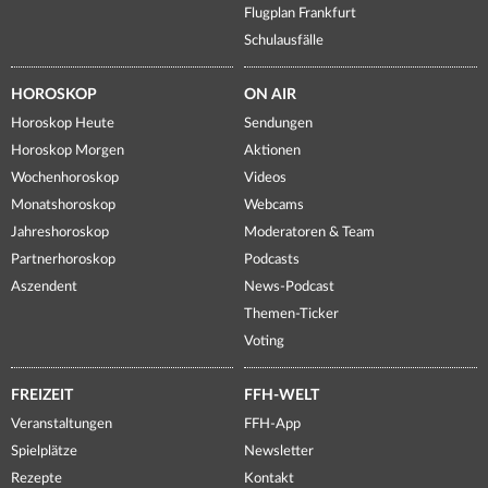
Flugplan Frankfurt
Schulausfälle
HOROSKOP
ON AIR
Horoskop Heute
Sendungen
Horoskop Morgen
Aktionen
Wochenhoroskop
Videos
Monatshoroskop
Webcams
Jahreshoroskop
Moderatoren & Team
Partnerhoroskop
Podcasts
Aszendent
News-Podcast
Themen-Ticker
Voting
FREIZEIT
FFH-WELT
Veranstaltungen
FFH-App
Spielplätze
Newsletter
Rezepte
Kontakt