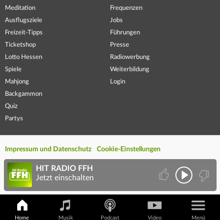
Meditation
Frequenzen
Ausflugsziele
Jobs
Freizeit-Tipps
Führungen
Ticketshop
Presse
Lotto Hessen
Radiowerbung
Spiele
Weiterbildung
Mahjong
Login
Backgammon
Quiz
Partys
Impressum und Datenschutz
Cookie-Einstellungen
HIT RADIO FFH
Jetzt einschalten
Home
Musik
Podcast
Video
Menü