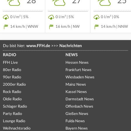
28°
27°
25°
0 l/m² | 5%
0 l/m² | 5%
0 l/m² | 0%
14 km/h | WNW
16 km/h | NW
14 km/h | NNW
Du bist hier:
www.FFH.de
>>>
Nachrichten
RADIO
NEWS
FFH Live
Hessen News
80er Radio
Frankfurt News
90er Radio
Wiesbaden News
2000er Radio
Mainz News
Rock Radio
Kassel News
Oldie Radio
Darmstadt News
Schlager Radio
Offenbach News
Party Radio
Gießen News
Lounge Radio
Fulda News
Weihnachtsradio
Bayern News