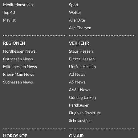
Meditationsradio
Sport
Top 40
Wetter
Playlist
Alle Orte
Alle Themen
REGIONEN
VERKEHR
Nordhessen News
Staus Hessen
Osthessen News
Blitzer Hessen
Mittelhessen News
Unfälle Hessen
Rhein-Main News
A3 News
Südhessen News
A5 News
A661 News
Günstig tanken
Parkhäuser
Flugplan Frankfurt
Schulausfälle
HOROSKOP
ON AIR