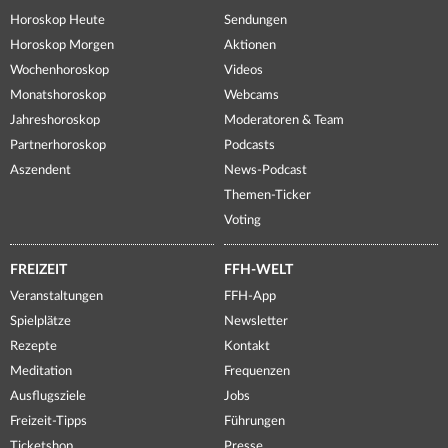
Horoskop Heute
Sendungen
Horoskop Morgen
Aktionen
Wochenhoroskop
Videos
Monatshoroskop
Webcams
Jahreshoroskop
Moderatoren & Team
Partnerhoroskop
Podcasts
Aszendent
News-Podcast
Themen-Ticker
Voting
FREIZEIT
FFH-WELT
Veranstaltungen
FFH-App
Spielplätze
Newsletter
Rezepte
Kontakt
Meditation
Frequenzen
Ausflugsziele
Jobs
Freizeit-Tipps
Führungen
Ticketshop
Presse