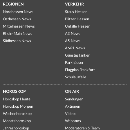
REGIONEN
VERKEHR
Nordhessen News
Staus Hessen
Osthessen News
Blitzer Hessen
Mittelhessen News
Unfälle Hessen
Rhein-Main News
A3 News
Südhessen News
A5 News
A661 News
Günstig tanken
Parkhäuser
Flugplan Frankfurt
Schulausfälle
HOROSKOP
ON AIR
Horoskop Heute
Sendungen
Horoskop Morgen
Aktionen
Wochenhoroskop
Videos
Monatshoroskop
Webcams
Jahreshoroskop
Moderatoren & Team