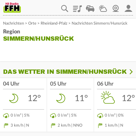
Playlist
Staupilot
Wetter
Webcam
Mein
Nachrichten
>
Orte
>
Rheinland-Pfalz
>
Nachrichten Simmern/Hunsrück
Region
SIMMERN/HUNSRÜCK
DAS WETTER IN SIMMERN/HUNSRÜCK
04 Uhr
05 Uhr
06 Uhr
12°
11°
12°
0 l/m² | 5%
0 l/m² | 5%
0 l/m² | 0%
3 km/h | N
2 km/h | NNO
1 km/h | N