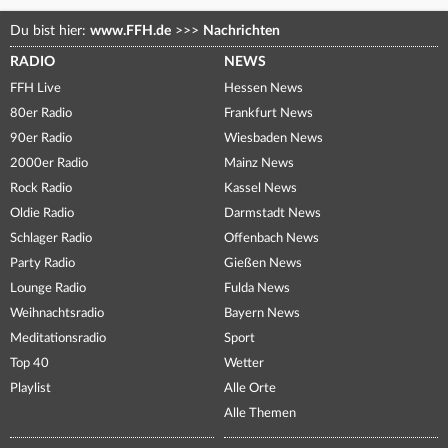
Du bist hier:
www.FFH.de
>>>
Nachrichten
RADIO
NEWS
FFH Live
Hessen News
80er Radio
Frankfurt News
90er Radio
Wiesbaden News
2000er Radio
Mainz News
Rock Radio
Kassel News
Oldie Radio
Darmstadt News
Schlager Radio
Offenbach News
Party Radio
Gießen News
Lounge Radio
Fulda News
Weihnachtsradio
Bayern News
Meditationsradio
Sport
Top 40
Wetter
Playlist
Alle Orte
Alle Themen