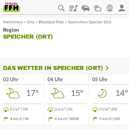
Playlist
Staupilot
Wetter
Webcam
Mein
Nachrichten
>
Orte
>
Rheinland-Pfalz
>
Nachrichten Speicher (Ort)
Region
SPEICHER (ORT)
DAS WETTER IN SPEICHER (ORT)
03 Uhr
04 Uhr
05 Uhr
17°
15°
14°
0 l/m² | 5%
0 l/m² | 5%
0 l/m² | 0%
4 km/h | W
4 km/h | WSW
5 km/h | SW