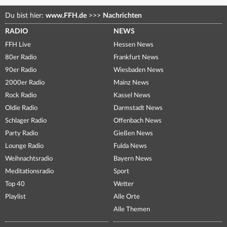
Du bist hier:
www.FFH.de
>>>
Nachrichten
RADIO
NEWS
FFH Live
Hessen News
80er Radio
Frankfurt News
90er Radio
Wiesbaden News
2000er Radio
Mainz News
Rock Radio
Kassel News
Oldie Radio
Darmstadt News
Schlager Radio
Offenbach News
Party Radio
Gießen News
Lounge Radio
Fulda News
Weihnachtsradio
Bayern News
Meditationsradio
Sport
Top 40
Wetter
Playlist
Alle Orte
Alle Themen