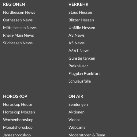
REGIONEN
VERKEHR
Nordhessen News
Staus Hessen
Osthessen News
Blitzer Hessen
Mittelhessen News
Unfälle Hessen
Rhein-Main News
A3 News
Südhessen News
A5 News
A661 News
Günstig tanken
Parkhäuser
Flugplan Frankfurt
Schulausfälle
HOROSKOP
ON AIR
Horoskop Heute
Sendungen
Horoskop Morgen
Aktionen
Wochenhoroskop
Videos
Monatshoroskop
Webcams
Jahreshoroskop
Moderatoren & Team