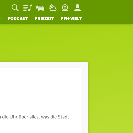
Playlist
Staupilot
Wetter
Webcam
Mein FFH
O
PODCAST
FREIZEIT
FFH-WELT
die Uhr über alles, was die Stadt