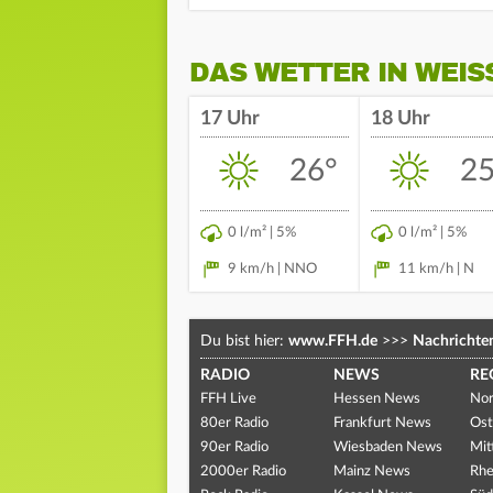
DAS WETTER IN WEIS
17 Uhr
18 Uhr
26°
25
0 l/m² | 5%
0 l/m² | 5%
9 km/h | NNO
11 km/h | N
Du bist hier:
www.FFH.de
>>>
Nachrichte
RADIO
NEWS
RE
FFH Live
Hessen News
Nor
80er Radio
Frankfurt News
Ost
90er Radio
Wiesbaden News
Mit
2000er Radio
Mainz News
Rhe