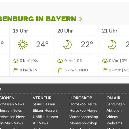
SENBURG IN BAYERN
19 Uhr
20 Uhr
21 Uhr
°
24°
22°
0 l/m² | 0%
0 l/m² | 0%
0 l/m² | 0%
8 km/h | N
5 km/h | NNO
2 km/h | N
n
GIONEN
VERKEHR
HOROSKOP
ON AIR
dhessen News
Staus Hessen
Horoskop Heute
Sendungen
hessen News
Blitzer Hessen
Horoskop Morgen
Aktionen
telhessen News
Unfälle Hessen
Wochenhoroskop
Videos
in-Main News
A3 News
Monatshoroskop
Webcams