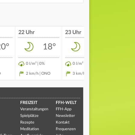
22 Uhr
23 Uhr
00 Uhr
20°
18°
17°
0 l/m² | 0%
0 l/m² | 0%
0 l/m² | 
O
2 km/h | ONO
3 km/h | NNW
2 km/h |
FREIZEIT
FFH-WELT
Veranstaltungen
FFH-App
Spielplätze
Newsletter
Rezepte
Kontakt
Meditation
Frequenzen