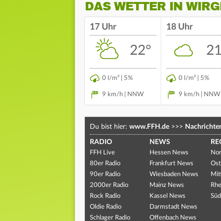
DAS WETTER IN WIRG
17 Uhr
18 Uhr
22°
21
0 l/m² | 5%
0 l/m² | 5%
9 km/h | NNW
9 km/h | NNW
Du bist hier:
www.FFH.de
>>>
Nachrichte
RADIO
NEWS
RE
FFH Live
Hessen News
Nor
80er Radio
Frankfurt News
Ost
90er Radio
Wiesbaden News
Mit
2000er Radio
Mainz News
Rhe
Rock Radio
Kassel News
Süd
Oldie Radio
Darmstadt News
Schlager Radio
Offenbach News