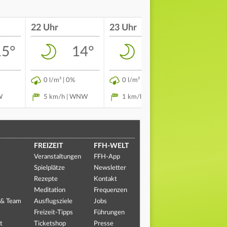
22 Uhr
23 Uhr
00 Uhr
15°
14°
14°
0 l/m² | 0%
0 l/m² | 0%
0 l/m² | 
W
5 km/h | WNW
1 km/h | NW
1 km/h 
FREIZEIT
FFH-WELT
Veranstaltungen
FFH-App
Spielplätze
Newsletter
Rezepte
Kontakt
Meditation
Frequenzen
 & Team
Ausflugsziele
Jobs
Freizeit-Tipps
Führungen
t
Ticketshop
Presse