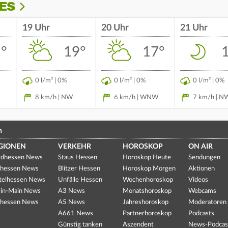
ES
19 Uhr
20 Uhr
21 Uhr
°
19°
17°
0 l/m² | 0%
0 l/m² | 0%
0 l/m² | 0%
8 km/h | NW
6 km/h | WNW
7 km/h | N
n
GIONEN
VERKEHR
HOROSKOP
ON AIR
dhessen News
Staus Hessen
Horoskop Heute
Sendungen
hessen News
Blitzer Hessen
Horoskop Morgen
Aktionen
telhessen News
Unfälle Hessen
Wochenhoroskop
Videos
in-Main News
A3 News
Monatshoroskop
Webcams
hessen News
A5 News
Jahreshoroskop
Moderatoren
A661 News
Partnerhoroskop
Podcasts
Günstig tanken
Aszendent
News-Podcas