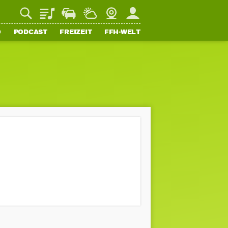
Playlist
Staupilot
Wetter
Webcam
Mein FFH
O
PODCAST
FREIZEIT
FFH-WELT