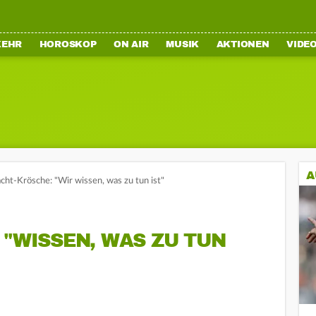
KEHR
HOROSKOP
ON AIR
MUSIK
AKTIONEN
VIDE
A
acht-Krösche: "Wir wissen, was zu tun ist"
 "WISSEN, WAS ZU TUN