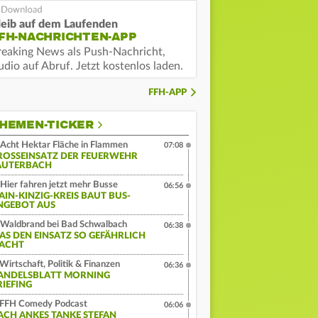
leib auf dem Laufenden
FH-NACHRICHTEN-APP
reaking News als Push-Nachricht,
dio auf Abruf. Jetzt kostenlos laden.
FFH-APP
HEMEN-TICKER
Acht Hektar Fläche in Flammen
07:08
ROSSEINSATZ DER FEUERWEHR L
UTERBACH
Hier fahren jetzt mehr Busse
06:56
AIN-KINZIG-KREIS BAUT BUS-
NGEBOT AUS
Waldbrand bei Bad Schwalbach
06:38
AS DEN EINSATZ SO GEFÄHRLICH
ACHT
Wirtschaft, Politik & Finanzen
06:36
ANDELSBLATT MORNING
RIEFING
FFH Comedy Podcast
06:06
ACH ANKES TANKE STEFAN