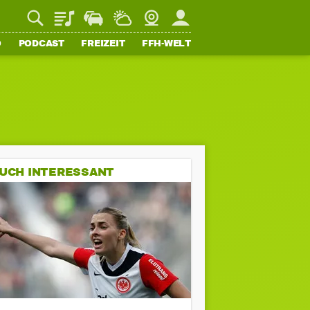
Playlist
Staupilot
Wetter
Webcam
Mein FFH
O
PODCAST
FREIZEIT
FFH-WELT
UCH INTERESSANT