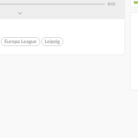
W
0:15
Europa League
Leipzig