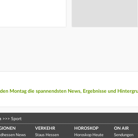
eden Montag die spannendsten News, Ergebnisse und Hintergr
n
>>>
Sport
GIONEN
VERKEHR
HOROSKOP
ON AIR
dhessen News
Staus Hessen
Horoskop Heute
Sendungen