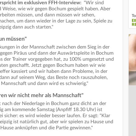
rspricht im exklusiven FFH-Interview:
"Wir sind
nd Weise, wie wir gegen Bochum gespielt haben. Aber
arbeiten müssen, und dann müssen wir sehen,
To
chen, um dann wieder in der Lage zu sein, Spiele zu
E
RE
ipzig dann auch starten."
tun müssen"
kungen in der Mannschaft zwischen dem Sieg in der
 gegen Piräus und dann der Auswärtspleite in Bochum
as der Trainer vorgegeben hat, zu 100% umgesetzt und
uten geschafft. Jetzt gegen Bochum haben wir wie
effer kassiert und wir haben dann Probleme, in der
t dann auf seinem Weg, das Beste noch rauszuholen,
s Mannschaft und dann wird es schwierig."
ren wir nicht mehr als Mannschaft"
eht nach der Niederlage in Bochum ganz dicht an der
zig am kommende Samstag (Anpfiff 18.30 Uhr) ist
i sicher: es wird wieder besser laufen. Er sagt: "Klar
eipzig ist natürlich gut, aber wir spielen zu Hause und
u Hause anknüpfen und die Partie gewinnen."