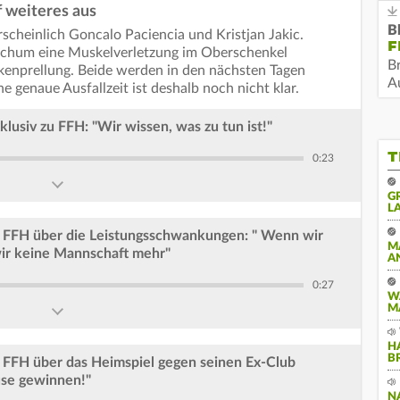
f weiteres aus
B
scheinlich Goncalo Paciencia und Kristjan Jakic.
F
 Bochum eine Muskelverletzung im Oberschenkel
B
ckenprellung. Beide werden in den nächsten Tagen
Au
e genaue Ausfallzeit ist deshalb noch nicht klar.
lusiv zu FFH: "Wir wissen, was zu tun ist!"
T
0:23
G
A
u FFH über die Leistungsschwankungen: " Wenn wir
M
ir keine Mannschaft mehr"
A
0:27
W
M
H
B
 FFH über das Heimspiel gegen seinen Ex-Club
ause gewinnen!"
N