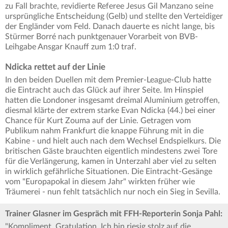
zu Fall brachte, revidierte Referee Jesus Gil Manzano seine
ursprüngliche Entscheidung (Gelb) und stellte den Verteidiger
der Engländer vom Feld. Danach dauerte es nicht lange, bis
Stürmer Borré nach punktgenauer Vorarbeit von BVB-
Leihgabe Ansgar Knauff zum 1:0 traf.
Ndicka rettet auf der Linie
In den beiden Duellen mit dem Premier-League-Club hatte
die Eintracht auch das Glück auf ihrer Seite. Im Hinspiel
hatten die Londoner insgesamt dreimal Aluminium getroffen,
diesmal klärte der extrem starke Evan Ndicka (44.) bei einer
Chance für Kurt Zouma auf der Linie. Getragen vom
Publikum nahm Frankfurt die knappe Führung mit in die
Kabine - und hielt auch nach dem Wechsel Endspielkurs. Die
britischen Gäste brauchten eigentlich mindestens zwei Tore
für die Verlängerung, kamen in Unterzahl aber viel zu selten
in wirklich gefährliche Situationen. Die Eintracht-Gesänge
vom "Europapokal in diesem Jahr" wirkten früher wie
Träumerei - nun fehlt tatsächlich nur noch ein Sieg in Sevilla.
Trainer Glasner im Gespräch mit FFH-Reporterin Sonja Pahl:
"Kompliment, Gratulation. Ich bin riesig stolz auf die