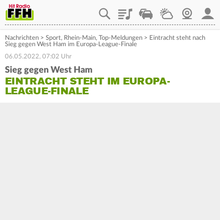
Playlist
Staupilot
Wetter
Webcam
Mein
Nachrichten
>
Sport
,
Rhein-Main
,
Top-Meldungen
>
Eintracht steht nach
Sieg gegen West Ham im Europa-League-Finale
06.05.2022, 07:02 Uhr
Sieg gegen West Ham
EINTRACHT STEHT IM EUROPA-
LEAGUE-FINALE