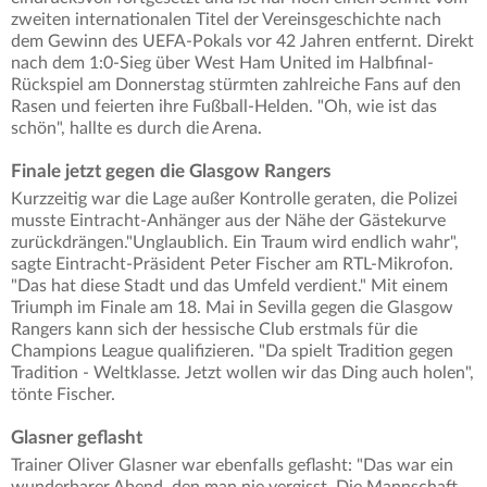
zweiten internationalen Titel der Vereinsgeschichte nach
dem Gewinn des UEFA-Pokals vor 42 Jahren entfernt. Direkt
nach dem 1:0-Sieg über West Ham United im Halbfinal-
Rückspiel am Donnerstag stürmten zahlreiche Fans auf den
Rasen und feierten ihre Fußball-Helden. "Oh, wie ist das
schön", hallte es durch die Arena.
Finale jetzt gegen die Glasgow Rangers
Kurzzeitig war die Lage außer Kontrolle geraten, die Polizei
musste Eintracht-Anhänger aus der Nähe der Gästekurve
zurückdrängen."Unglaublich. Ein Traum wird endlich wahr",
sagte Eintracht-Präsident Peter Fischer am RTL-Mikrofon.
"Das hat diese Stadt und das Umfeld verdient." Mit einem
Triumph im Finale am 18. Mai in Sevilla gegen die Glasgow
Rangers kann sich der hessische Club erstmals für die
Champions League qualifizieren. "Da spielt Tradition gegen
Tradition - Weltklasse. Jetzt wollen wir das Ding auch holen",
tönte Fischer.
Glasner geflasht
Trainer Oliver Glasner war ebenfalls geflasht: "Das war ein
wunderbarer Abend, den man nie vergisst. Die Mannschaft