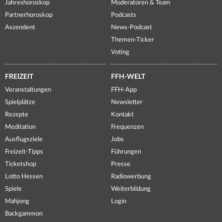
Jahreshoroskop
Moderatoren & Team
Partnerhoroskop
Podcasts
Aszendent
News-Podcast
Themen-Ticker
Voting
FREIZEIT
FFH-WELT
Veranstaltungen
FFH-App
Spielplätze
Newsletter
Rezepte
Kontakt
Meditation
Frequenzen
Ausflugsziele
Jobs
Freizeit-Tipps
Führungen
Ticketshop
Presse
Lotto Hessen
Radiowerbung
Spiele
Weiterbildung
Mahjong
Login
Backgammon