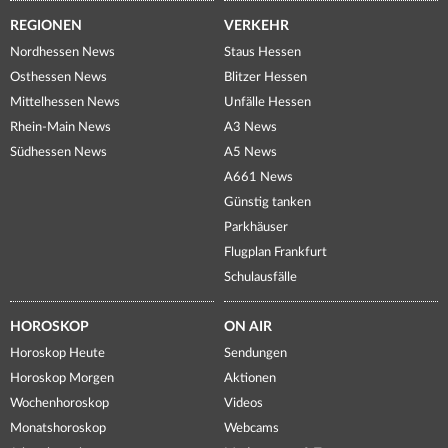
REGIONEN
VERKEHR
Nordhessen News
Staus Hessen
Osthessen News
Blitzer Hessen
Mittelhessen News
Unfälle Hessen
Rhein-Main News
A3 News
Südhessen News
A5 News
A661 News
Günstig tanken
Parkhäuser
Flugplan Frankfurt
Schulausfälle
HOROSKOP
ON AIR
Horoskop Heute
Sendungen
Horoskop Morgen
Aktionen
Wochenhoroskop
Videos
Monatshoroskop
Webcams