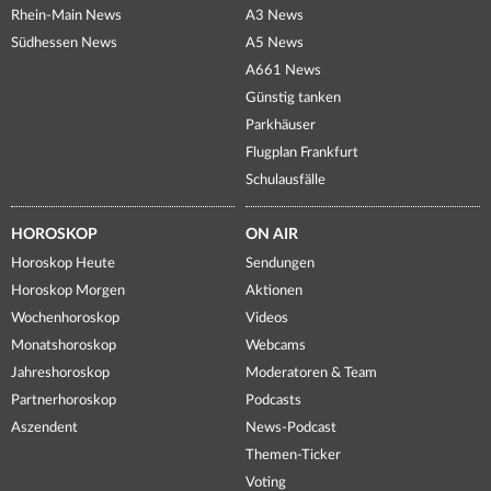
Rhein-Main News
A3 News
Südhessen News
A5 News
A661 News
Günstig tanken
Parkhäuser
Flugplan Frankfurt
Schulausfälle
HOROSKOP
ON AIR
Horoskop Heute
Sendungen
Horoskop Morgen
Aktionen
Wochenhoroskop
Videos
Monatshoroskop
Webcams
Jahreshoroskop
Moderatoren & Team
Partnerhoroskop
Podcasts
Aszendent
News-Podcast
Themen-Ticker
Voting