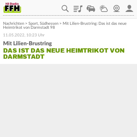
Playlist
Staupilot
Wetter
Webcam
Mein
Nachrichten
>
Sport
,
Südhessen
>
Mit Lilien-Brustring: Das ist das neue
Heimtrikot von Darmstadt 98
11.05.2022, 10:23 Uhr
Mit Lilien-Brustring
DAS IST DAS NEUE HEIMTRIKOT VON
DARMSTADT