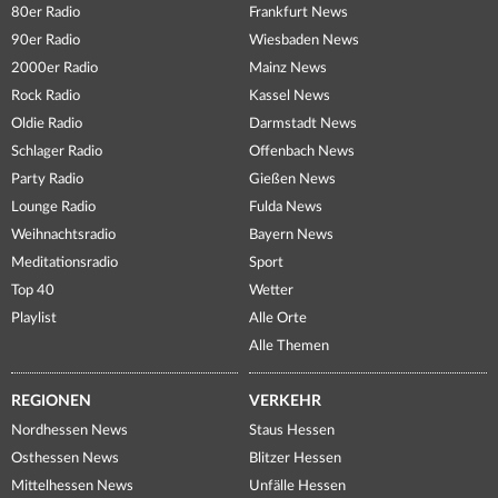
80er Radio
Frankfurt News
90er Radio
Wiesbaden News
2000er Radio
Mainz News
Rock Radio
Kassel News
Oldie Radio
Darmstadt News
Schlager Radio
Offenbach News
Party Radio
Gießen News
Lounge Radio
Fulda News
Weihnachtsradio
Bayern News
Meditationsradio
Sport
Top 40
Wetter
Playlist
Alle Orte
Alle Themen
REGIONEN
VERKEHR
Nordhessen News
Staus Hessen
Osthessen News
Blitzer Hessen
Mittelhessen News
Unfälle Hessen