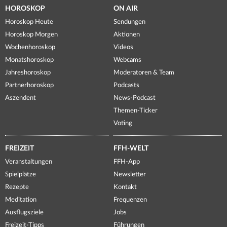
HOROSKOP
ON AIR
Horoskop Heute
Sendungen
Horoskop Morgen
Aktionen
Wochenhoroskop
Videos
Monatshoroskop
Webcams
Jahreshoroskop
Moderatoren & Team
Partnerhoroskop
Podcasts
Aszendent
News-Podcast
Themen-Ticker
Voting
FREIZEIT
FFH-WELT
Veranstaltungen
FFH-App
Spielplätze
Newsletter
Rezepte
Kontakt
Meditation
Frequenzen
Ausflugsziele
Jobs
Freizeit-Tipps
Führungen