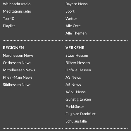
Weihnachtsradio
Bayern News
Meditationsradio
Sport
Top 40
Wetter
Playlist
Alle Orte
Alle Themen
REGIONEN
VERKEHR
Nordhessen News
Staus Hessen
Osthessen News
Blitzer Hessen
Mittelhessen News
Unfälle Hessen
Rhein-Main News
A3 News
Südhessen News
A5 News
A661 News
Günstig tanken
Parkhäuser
Flugplan Frankfurt
Schulausfälle