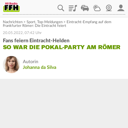
Playlist
Staupilot
Wetter
Webcam
Mein
Nachrichten
>
Sport
,
Top-Meldungen
>
Eintracht-Empfang auf dem
Frankfurter Römer: Die Eintracht feiert
20.05.2022, 07:42 Uhr
Fans feiern Eintracht-Helden
SO WAR DIE POKAL-PARTY AM RÖMER
Autorin
Johanna da Silva