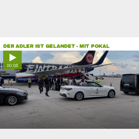
DER ADLER IST GELANDET - MIT POKAL
00:08
0
seconds