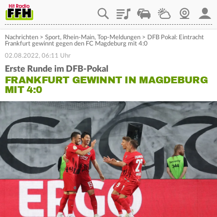
Playlist
Staupilot
Wetter
Webcam
Mein
Nachrichten
>
Sport
,
Rhein-Main
,
Top-Meldungen
>
DFB Pokal: Eintracht
Frankfurt gewinnt gegen den FC Magdeburg mit 4:0
02.08.2022, 06:11 Uhr
Erste Runde im DFB-Pokal
FRANKFURT GEWINNT IN MAGDEBURG
MIT 4:0