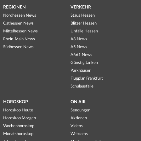
REGIONEN
VERKEHR
Nordhessen News
Staus Hessen
Osthessen News
Blitzer Hessen
Mittelhessen News
Unfälle Hessen
Rhein-Main News
A3 News
Südhessen News
A5 News
A661 News
Günstig tanken
Parkhäuser
Flugplan Frankfurt
Schulausfälle
HOROSKOP
ON AIR
Horoskop Heute
Sendungen
Horoskop Morgen
Aktionen
Wochenhoroskop
Videos
Monatshoroskop
Webcams