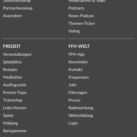
Jahreshoroskop
Moderatoren & Team
Partnerhoroskop
Podcasts
Aszendent
News-Podcast
Themen-Ticker
Voting
FREIZEIT
FFH-WELT
Veranstaltungen
FFH-App
Spielplätze
Newsletter
Rezepte
Kontakt
Meditation
Frequenzen
Ausflugsziele
Jobs
Freizeit-Tipps
Führungen
Ticketshop
Presse
Lotto Hessen
Radiowerbung
Spiele
Weiterbildung
Mahjong
Login
Backgammon