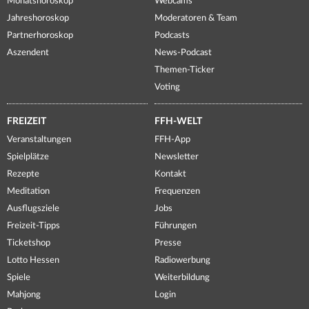
Monatshoroskop
Webcams
Jahreshoroskop
Moderatoren & Team
Partnerhoroskop
Podcasts
Aszendent
News-Podcast
Themen-Ticker
Voting
FREIZEIT
FFH-WELT
Veranstaltungen
FFH-App
Spielplätze
Newsletter
Rezepte
Kontakt
Meditation
Frequenzen
Ausflugsziele
Jobs
Freizeit-Tipps
Führungen
Ticketshop
Presse
Lotto Hessen
Radiowerbung
Spiele
Weiterbildung
Mahjong
Login