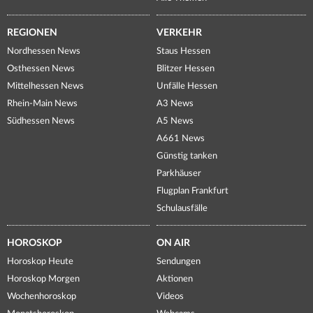
REGIONEN
VERKEHR
Nordhessen News
Staus Hessen
Osthessen News
Blitzer Hessen
Mittelhessen News
Unfälle Hessen
Rhein-Main News
A3 News
Südhessen News
A5 News
A661 News
Günstig tanken
Parkhäuser
Flugplan Frankfurt
Schulausfälle
HOROSKOP
ON AIR
Horoskop Heute
Sendungen
Horoskop Morgen
Aktionen
Wochenhoroskop
Videos