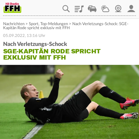
Playlist
Staupilot
Wetter
Webcam
Mein
Nachrichten
>
Sport
,
Top-Meldungen
>
Nach Verletzungs-Schock: SGE-
Kapitän Rode spricht exklusiv mit FFH
05.09.2022, 13:16 Uhr
Nach Verletzungs-Schock
SGE-KAPITÄN RODE SPRICHT
EXKLUSIV MIT FFH