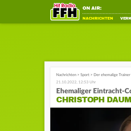
ON AIR:
NACHRICHTEN
VER
Nachrichten
>
Sport
>
Der ehemalige Trainer
21.10.2022, 12:53 Uhr
Ehemaliger Eintracht-C
CHRISTOPH DAUM