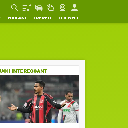
Playlist
Staupilot
Wetter
Webcam
Mein FFH
O
PODCAST
FREIZEIT
FFH-WELT
UCH INTERESSANT