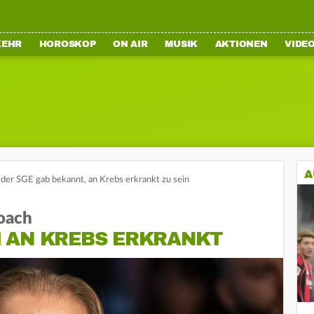
KEHR
HOROSKOP
ON AIR
MUSIK
AKTIONEN
VIDE
A
 der SGE gab bekannt, an Krebs erkrankt zu sein
oach
 AN KREBS ERKRANKT