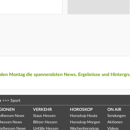
eden Montag die spannendsten News, Ergebnisse und Hintergr
n
>>>
Sport
GIONEN
VERKEHR
HOROSKOP
ON AIR
dhessen News
Staus Hessen
Horoskop Heute
Sendungen
hessen News
Blitzer Hessen
Horoskop Morgen
Aktionen
telhessen News
Unfälle Hessen
Wochenhoroskop
Videos