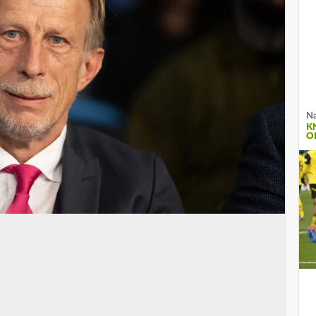
Na
K
O