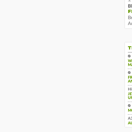
B
F
B
Au
T
W
M
F
A
Hi
J
U
M
A3
A