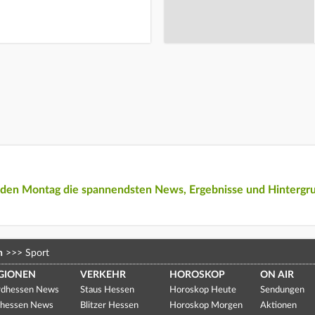
eden Montag die spannendsten News, Ergebnisse und Hintergr
n
>>>
Sport
GIONEN
VERKEHR
HOROSKOP
ON AIR
dhessen News
Staus Hessen
Horoskop Heute
Sendungen
hessen News
Blitzer Hessen
Horoskop Morgen
Aktionen