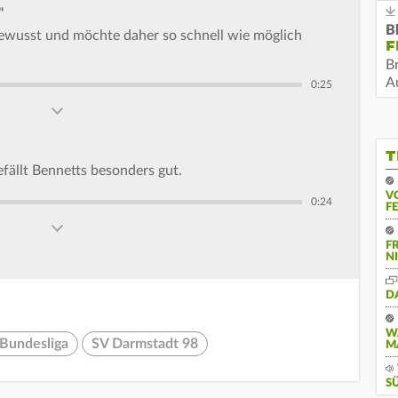
"
B
 bewusst und möchte daher so schnell wie möglich
F
B
Au
0:25
T
fällt Bennetts besonders gut.
V
0:24
F
F
N
D
W
-Bundesliga
SV Darmstadt 98
M
S