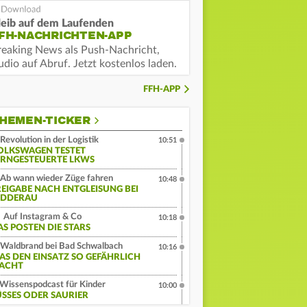
leib auf dem Laufenden
FH-NACHRICHTEN-APP
reaking News als Push-Nachricht,
dio auf Abruf. Jetzt kostenlos laden.
FFH-APP
HEMEN-TICKER
Revolution in der Logistik
10:51
OLKSWAGEN TESTET
ERNGESTEUERTE LKWS
Ab wann wieder Züge fahren
10:48
REIGABE NACH ENTGLEISUNG BEI
IDDERAU
Auf Instagram & Co
10:18
AS POSTEN DIE STARS
Waldbrand bei Bad Schwalbach
10:16
AS DEN EINSATZ SO GEFÄHRLICH
ACHT
Wissenspodcast für Kinder
10:00
ÜSSES ODER SAURIER