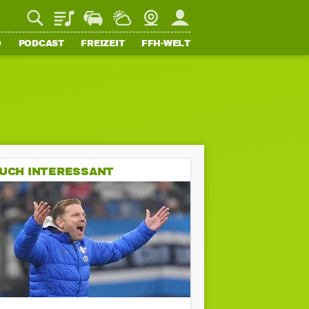
Playlist
Staupilot
Wetter
Webcam
Mein FFH
O
PODCAST
FREIZEIT
FFH-WELT
UCH INTERESSANT