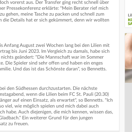
edoch vorerst aus. Der Transfer ging recht schnell über
er Pressekonferenz erklärte: "Mein Berater rief mich
zu gehen, meine Tasche zu packen und schnell zum
Li
ie Details hat er sich gekümmert, denn wir wollten
K
S
bis Anfang August zwei Wochen lang bei den Lilien mit
ertrag bis Juni 2023. Im Vergleich zu damals, habe sich
ht nichts geändert: "Die Mannschaft war im Sommer
te. Die Spieler sind sehr offen und haben ein enges
amilie. Und das ist das Schönste daran", so Bennetts.
, bei den Südhessen durchzustarten. Die nächste
stagabend, wenn die Lilien beim FC St. Pauli (20.30)
änger auf einen Einsatz, als erwartet", so Bennetts. "Ich
so viel, wie möglich spielen und mich dabei auch
ich habe. Auch diejenigen, die mich kennen, wissen das,
Gladbach." Ein weiterer Grund für den jungen
nsatz zu freuen.