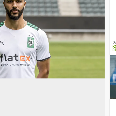
Da
K
R