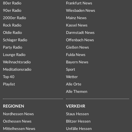
80er Radio
Frankfurt News
90er Radio
Wiesbaden News
2000er Radio
Mainz News
Rock Radio
Kassel News
Oldie Radio
Darmstadt News
Schlager Radio
Offenbach News
Party Radio
Gießen News
Lounge Radio
Fulda News
Weihnachtsradio
Bayern News
Meditationsradio
Sport
Top 40
Wetter
Playlist
Alle Orte
Alle Themen
REGIONEN
VERKEHR
Nordhessen News
Staus Hessen
Osthessen News
Blitzer Hessen
Mittelhessen News
Unfälle Hessen