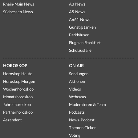
Rhein-Main News
A3 News
Südhessen News
A5 News
A661 News
Günstig tanken
Parkhäuser
Flugplan Frankfurt
Schulausfälle
HOROSKOP
ON AIR
Horoskop Heute
Sendungen
Horoskop Morgen
Aktionen
Wochenhoroskop
Videos
Monatshoroskop
Webcams
Jahreshoroskop
Moderatoren & Team
Partnerhoroskop
Podcasts
Aszendent
News-Podcast
Themen-Ticker
Voting