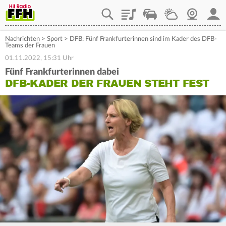
Playlist
Staupilot
Wetter
Webcam
Mein
Nachrichten
>
Sport
>
DFB: Fünf Frankfurterinnen sind im Kader des DFB-
Teams der Frauen
01.11.2022, 15:31 Uhr
Fünf Frankfurterinnen dabei
DFB-KADER DER FRAUEN STEHT FEST