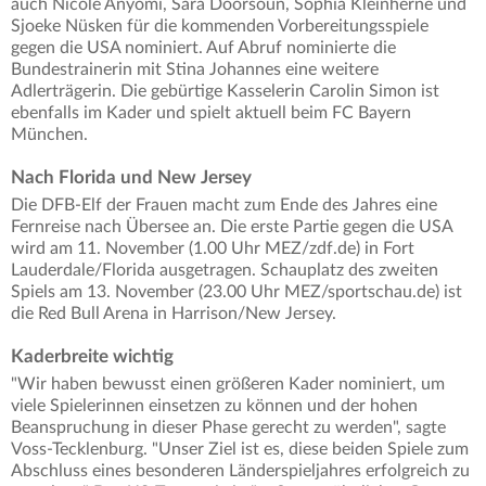
auch Nicole Anyomi, Sara Doorsoun, Sophia Kleinherne und
Sjoeke Nüsken für die kommenden Vorbereitungsspiele
gegen die USA nominiert. Auf Abruf nominierte die
Bundestrainerin mit Stina Johannes eine weitere
Adlerträgerin. Die gebürtige Kasselerin Carolin Simon ist
ebenfalls im Kader und spielt aktuell beim FC Bayern
München.
Nach Florida und New Jersey
Die DFB-Elf der Frauen macht zum Ende des Jahres eine
Fernreise nach Übersee an. Die erste Partie gegen die USA
wird am 11. November (1.00 Uhr MEZ/zdf.de) in Fort
Lauderdale/Florida ausgetragen. Schauplatz des zweiten
Spiels am 13. November (23.00 Uhr MEZ/sportschau.de) ist
die Red Bull Arena in Harrison/New Jersey.
Kaderbreite wichtig
"Wir haben bewusst einen größeren Kader nominiert, um
viele Spielerinnen einsetzen zu können und der hohen
Beanspruchung in dieser Phase gerecht zu werden", sagte
Voss-Tecklenburg. "Unser Ziel ist es, diese beiden Spiele zum
Abschluss eines besonderen Länderspieljahres erfolgreich zu