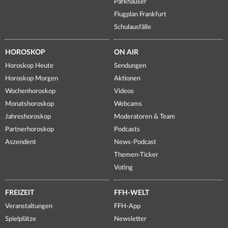
Parkhäuser
Flugplan Frankfurt
Schulausfälle
HOROSKOP
ON AIR
Horoskop Heute
Sendungen
Horoskop Morgen
Aktionen
Wochenhoroskop
Videos
Monatshoroskop
Webcams
Jahreshoroskop
Moderatoren & Team
Partnerhoroskop
Podcasts
Aszendent
News-Podcast
Themen-Ticker
Voting
FREIZEIT
FFH-WELT
Veranstaltungen
FFH-App
Spielplätze
Newsletter