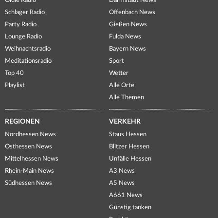
Oldie Radio
Darmstadt News
Schlager Radio
Offenbach News
Party Radio
Gießen News
Lounge Radio
Fulda News
Weihnachtsradio
Bayern News
Meditationsradio
Sport
Top 40
Wetter
Playlist
Alle Orte
Alle Themen
REGIONEN
VERKEHR
Nordhessen News
Staus Hessen
Osthessen News
Blitzer Hessen
Mittelhessen News
Unfälle Hessen
Rhein-Main News
A3 News
Südhessen News
A5 News
A661 News
Günstig tanken