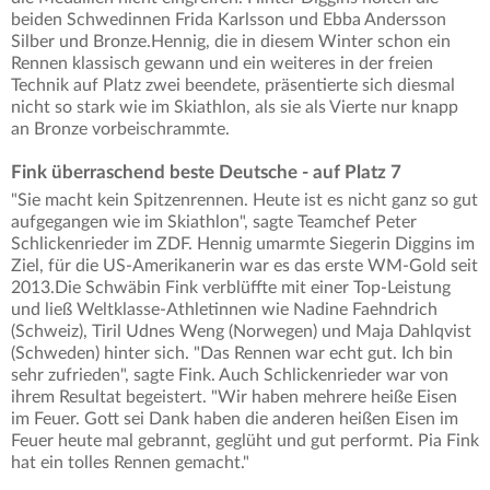
beiden Schwedinnen Frida Karlsson und Ebba Andersson
Silber und Bronze.Hennig, die in diesem Winter schon ein
Rennen klassisch gewann und ein weiteres in der freien
Technik auf Platz zwei beendete, präsentierte sich diesmal
nicht so stark wie im Skiathlon, als sie als Vierte nur knapp
an Bronze vorbeischrammte.
Fink überraschend beste Deutsche - auf Platz 7
"Sie macht kein Spitzenrennen. Heute ist es nicht ganz so gut
aufgegangen wie im Skiathlon", sagte Teamchef Peter
Schlickenrieder im ZDF. Hennig umarmte Siegerin Diggins im
Ziel, für die US-Amerikanerin war es das erste WM-Gold seit
2013.Die Schwäbin Fink verblüffte mit einer Top-Leistung
und ließ Weltklasse-Athletinnen wie Nadine Faehndrich
(Schweiz), Tiril Udnes Weng (Norwegen) und Maja Dahlqvist
(Schweden) hinter sich. "Das Rennen war echt gut. Ich bin
sehr zufrieden", sagte Fink. Auch Schlickenrieder war von
ihrem Resultat begeistert. "Wir haben mehrere heiße Eisen
im Feuer. Gott sei Dank haben die anderen heißen Eisen im
Feuer heute mal gebrannt, geglüht und gut performt. Pia Fink
hat ein tolles Rennen gemacht."