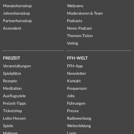
Monatshoroskop
Webcams
Jahreshoroskop
Moderatoren & Team
Partnerhoroskop
Podcasts
Aszendent
News-Podcast
Themen-Ticker
Voting
FREIZEIT
FFH-WELT
Veranstaltungen
FFH-App
Spielplätze
Newsletter
Rezepte
Kontakt
Meditation
Frequenzen
Ausflugsziele
Jobs
Freizeit-Tipps
Führungen
Ticketshop
Presse
Lotto Hessen
Radiowerbung
Spiele
Weiterbildung
Mahjong
Login