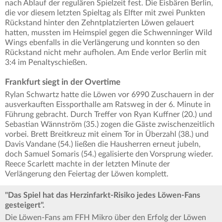
nach Ablauf der regulären Spielzeit fest. Die Eisbären Berlin,
die vor diesem letzten Spieltag als Elfter mit zwei Punkten
Rückstand hinter den Zehntplatzierten Löwen gelauert
hatten, mussten im Heimspiel gegen die Schwenninger Wild
Wings ebenfalls in die Verlängerung und konnten so den
Rückstand nicht mehr aufholen. Am Ende verlor Berlin mit
3:4 im Penaltyschießen.
Frankfurt siegt in der Overtime
Rylan Schwartz hatte die Löwen vor 6990 Zuschauern in der
ausverkauften Eissporthalle am Ratsweg in der 6. Minute in
Führung gebracht. Durch Treffer von Ryan Kuffner (20.) und
Sebastian Wännström (35.) zogen die Gäste zwischenzeitlich
vorbei. Brett Breitkreuz mit einem Tor in Überzahl (38.) und
Davis Vandane (54.) ließen die Hausherren erneut jubeln,
doch Samuel Somaris (54.) egalisierte den Vorsprung wieder.
Reece Scarlett machte in der letzten Minute der
Verlängerung den Feiertag der Löwen komplett.
"Das Spiel hat das Herzinfarkt-Risiko jedes Löwen-Fans
gesteigert".
Die Löwen-Fans am FFH Mikro über den Erfolg der Löwen