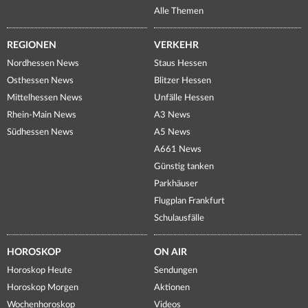
Alle Themen
REGIONEN
VERKEHR
Nordhessen News
Staus Hessen
Osthessen News
Blitzer Hessen
Mittelhessen News
Unfälle Hessen
Rhein-Main News
A3 News
Südhessen News
A5 News
A661 News
Günstig tanken
Parkhäuser
Flugplan Frankfurt
Schulausfälle
HOROSKOP
ON AIR
Horoskop Heute
Sendungen
Horoskop Morgen
Aktionen
Wochenhoroskop
Videos