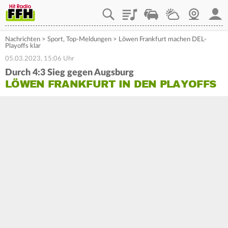
Playlist
Staupilot
Wetter
Webcam
Mein
Nachrichten
>
Sport
,
Top-Meldungen
>
Löwen Frankfurt machen DEL-
Playoffs klar
05.03.2023, 15:06 Uhr
Durch 4:3 Sieg gegen Augsburg
LÖWEN FRANKFURT IN DEN PLAYOFFS