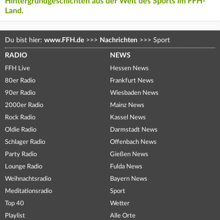
Hintergrundgeschichten aus der Welt des Sports im FFH-
Land.
Du bist hier:
www.FFH.de
>>>
Nachrichten
>>>
Sport
RADIO
NEWS
FFH Live
Hessen News
80er Radio
Frankfurt News
90er Radio
Wiesbaden News
2000er Radio
Mainz News
Rock Radio
Kassel News
Oldie Radio
Darmstadt News
Schlager Radio
Offenbach News
Party Radio
Gießen News
Lounge Radio
Fulda News
Weihnachtsradio
Bayern News
Meditationsradio
Sport
Top 40
Wetter
Playlist
Alle Orte