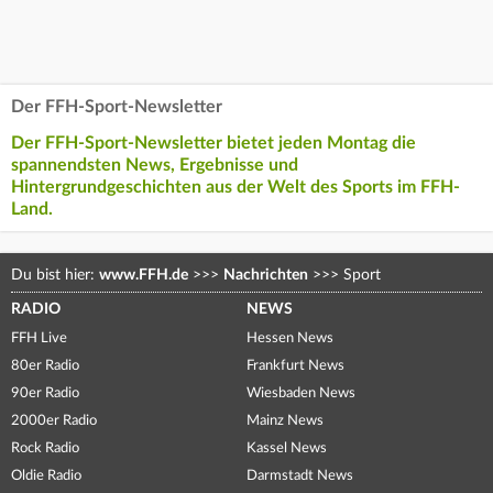
Der FFH-Sport-Newsletter
Der FFH-Sport-Newsletter bietet jeden Montag die
spannendsten News, Ergebnisse und
Hintergrundgeschichten aus der Welt des Sports im FFH-
Land.
Du bist hier:
www.FFH.de
>>>
Nachrichten
>>>
Sport
RADIO
NEWS
FFH Live
Hessen News
80er Radio
Frankfurt News
90er Radio
Wiesbaden News
2000er Radio
Mainz News
Rock Radio
Kassel News
Oldie Radio
Darmstadt News