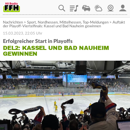
Playlist
Staupilot
Wetter
Webcam
Mein
Nachrichten
>
Sport
,
Nordhessen
,
Mittelhessen
,
Top-Meldungen
>
Auftakt
der Playoff-Viertelfinals: Kassel und Bad Nauheim gewinnen
15.03.2023, 22:05 Uhr
Erfolgreicher Start in Playoffs
DEL2: KASSEL UND BAD NAUHEIM
GEWINNEN