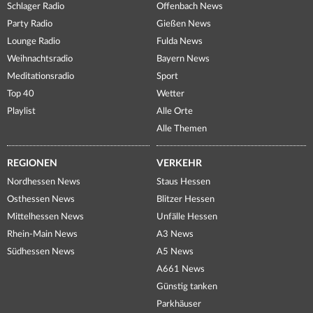
Schlager Radio
Offenbach News
Party Radio
Gießen News
Lounge Radio
Fulda News
Weihnachtsradio
Bayern News
Meditationsradio
Sport
Top 40
Wetter
Playlist
Alle Orte
Alle Themen
REGIONEN
VERKEHR
Nordhessen News
Staus Hessen
Osthessen News
Blitzer Hessen
Mittelhessen News
Unfälle Hessen
Rhein-Main News
A3 News
Südhessen News
A5 News
A661 News
Günstig tanken
Parkhäuser