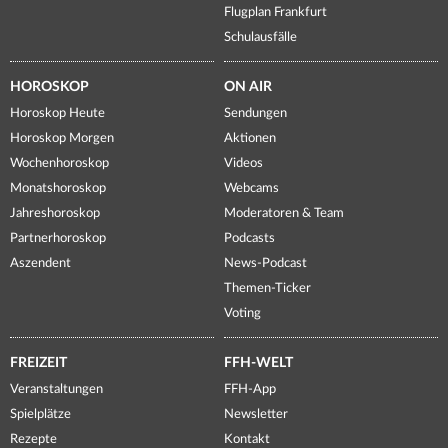
Flugplan Frankfurt
Schulausfälle
HOROSKOP
ON AIR
Horoskop Heute
Sendungen
Horoskop Morgen
Aktionen
Wochenhoroskop
Videos
Monatshoroskop
Webcams
Jahreshoroskop
Moderatoren & Team
Partnerhoroskop
Podcasts
Aszendent
News-Podcast
Themen-Ticker
Voting
FREIZEIT
FFH-WELT
Veranstaltungen
FFH-App
Spielplätze
Newsletter
Rezepte
Kontakt