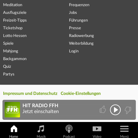
Meditation
Frequenzen
Ausflugsziele
Jobs
Freizeit-Tipps
Führungen
Ticketshop
Presse
Lotto Hessen
Radiowerbung
Spiele
Weiterbildung
Mahjong
Login
Backgammon
Quiz
Partys
Impressum und Datenschutz
Cookie-Einstellungen
HIT RADIO FFH
Jetzt einschalten
Home
Musik
Podcast
Video
Menü