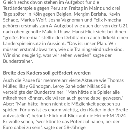
Gleich sechs davon stehen im Aufgebot für die
Testländerspiele gegen Peru am Freitag in Mainz und drei
Tage später in Köln gegen Belgien. Mergim Berisha, Kevin
Schade, Marius Wolf, Josha Vagnoman und Felix Nmecha
gehören erstmals zum A-Aufgebot wie auch der von der U21
nach oben geholte Malick Thiaw. Hansi Flick sieht bei ihnen
"großes Potential" stellte den Debütanten auch dirkekt einen
Länderspieleinsatz in Aussicht: "Das ist unser Plan. Wir
müssen erstmal abwarten, wie die Trainingseindrücke sind.
Wir sind neugierig, was wir sehen werden", sagte der
Bundestrainer.
Breite des Kaders soll gefördert werden
Auch die Pause für mehrere arrivierte Akteure wie Thomas
Müller, Ilkay Gündogan, Leroy Sané oder Niklas Süle
verteidigte der Bundestrainer: "Man hätte die Spieler alle
mitnehmen können, die wären auch gerne dabei gewesen."
Aber: "Man hätte ihnen nicht die Möglichkeit gegeben zu
spielen. Für uns ist es enorm wichtig, den Kader in der Breite
aufzustellen", betonte Flick mit Blick auf die Heim-EM 2024.
Er wolle sehen, "wer könnte das Potenzial haben, bei der
Euro dabei zu sein", sagte der 58-Jährige.