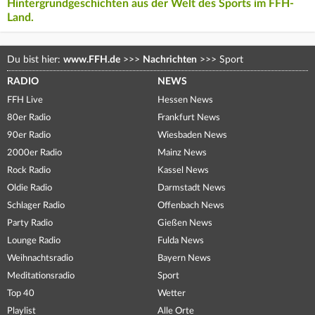
Hintergrundgeschichten aus der Welt des Sports im FFH-
Land.
Du bist hier:
www.FFH.de
>>>
Nachrichten
>>>
Sport
RADIO
NEWS
FFH Live
Hessen News
80er Radio
Frankfurt News
90er Radio
Wiesbaden News
2000er Radio
Mainz News
Rock Radio
Kassel News
Oldie Radio
Darmstadt News
Schlager Radio
Offenbach News
Party Radio
Gießen News
Lounge Radio
Fulda News
Weihnachtsradio
Bayern News
Meditationsradio
Sport
Top 40
Wetter
Playlist
Alle Orte