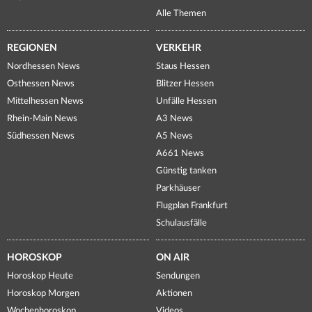
Alle Themen
REGIONEN
VERKEHR
Nordhessen News
Staus Hessen
Osthessen News
Blitzer Hessen
Mittelhessen News
Unfälle Hessen
Rhein-Main News
A3 News
Südhessen News
A5 News
A661 News
Günstig tanken
Parkhäuser
Flugplan Frankfurt
Schulausfälle
HOROSKOP
ON AIR
Horoskop Heute
Sendungen
Horoskop Morgen
Aktionen
Wochenhoroskop
Videos