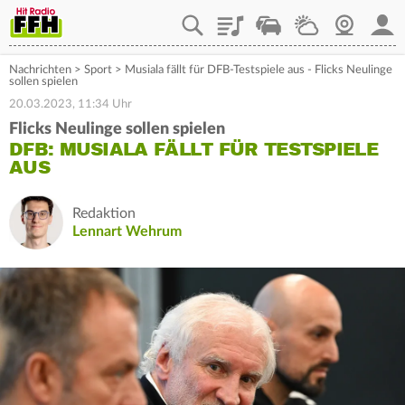
Playlist
Staupilot
Wetter
Webcam
Mein
Nachrichten
>
Sport
>
Musiala fällt für DFB-Testspiele aus - Flicks Neulinge
sollen spielen
20.03.2023, 11:34 Uhr
Flicks Neulinge sollen spielen
DFB: MUSIALA FÄLLT FÜR TESTSPIELE
AUS
Redaktion
Lennart Wehrum