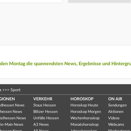
eden Montag die spannendsten News, Ergebnisse und Hintergr
n
>>>
Sport
GIONEN
VERKEHR
HOROSKOP
ON AIR
dhessen News
Staus Hessen
Horoskop Heute
Sendungen
hessen News
Blitzer Hessen
Horoskop Morgen
Aktionen
telhessen News
Unfälle Hessen
Wochenhoroskop
Videos
in-Main News
A3 News
Monatshoroskop
Webcams