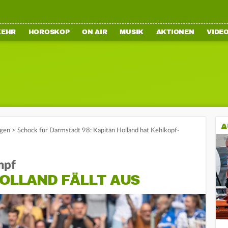
KEHR
HOROSKOP
ON AIR
MUSIK
AKTIONEN
VIDE
A
gen
>
Schock für Darmstadt 98: Kapitän Holland hat Kehlkopf-
mpf
HOLLAND FÄLLT AUS