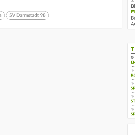
B
F
a
SV Darmstadt 98
B
Au
T
E
R
S
S
S