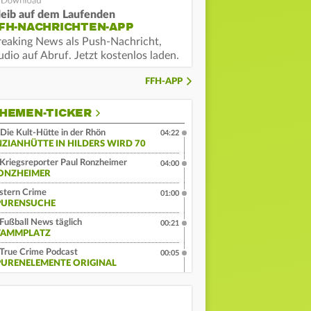
leib auf dem Laufenden
FH-NACHRICHTEN-APP
reaking News als Push-Nachricht,
dio auf Abruf. Jetzt kostenlos laden.
FFH-APP
HEMEN-TICKER
Die Kult-Hütte in der Rhön
04:22
NZIANHÜTTE IN HILDERS WIRD 70
Kriegsreporter Paul Ronzheimer
04:00
ONZHEIMER
stern Crime
01:00
PURENSUCHE
Fußball News täglich
00:21
TAMMPLATZ
True Crime Podcast
00:05
PURENELEMENTE ORIGINAL