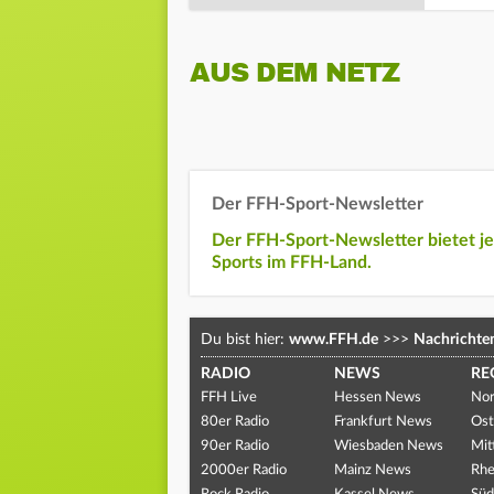
AUS DEM NETZ
Der FFH-Sport-Newsletter
Der FFH-Sport-Newsletter bietet j
Sports im FFH-Land.
Du bist hier:
www.FFH.de
>>>
Nachrichte
RADIO
NEWS
RE
FFH Live
Hessen News
Nor
80er Radio
Frankfurt News
Ost
90er Radio
Wiesbaden News
Mit
2000er Radio
Mainz News
Rhe