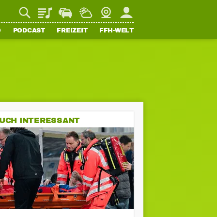
Playlist
Staupilot
Wetter
Webcam
Mein FFH
O
PODCAST
FREIZEIT
FFH-WELT
UCH INTERESSANT