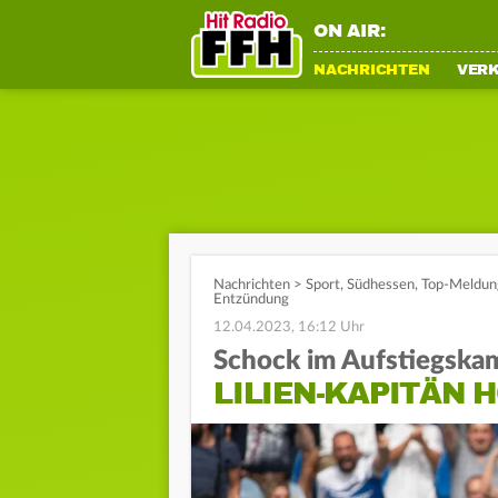
ON AIR:
NACHRICHTEN
VER
Nachrichten
>
Sport
,
Südhessen
,
Top-Meldun
Entzündung
12.04.2023, 16:12 Uhr
Schock im Aufstiegska
LILIEN-KAPITÄN 