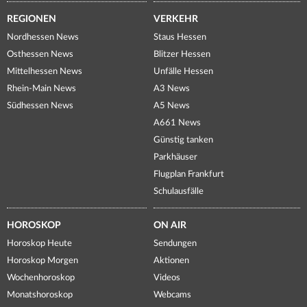
REGIONEN
VERKEHR
Nordhessen News
Staus Hessen
Osthessen News
Blitzer Hessen
Mittelhessen News
Unfälle Hessen
Rhein-Main News
A3 News
Südhessen News
A5 News
A661 News
Günstig tanken
Parkhäuser
Flugplan Frankfurt
Schulausfälle
HOROSKOP
ON AIR
Horoskop Heute
Sendungen
Horoskop Morgen
Aktionen
Wochenhoroskop
Videos
Monatshoroskop
Webcams