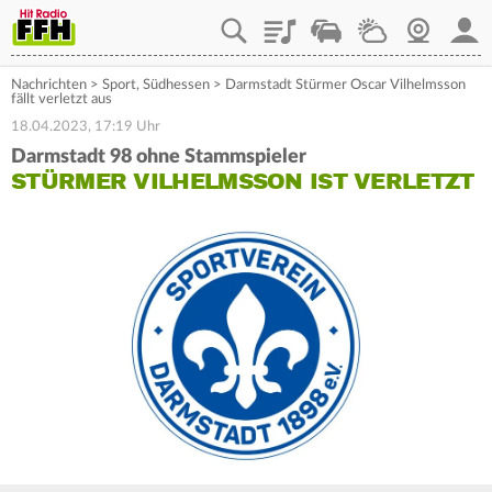
Playlist
Staupilot
Wetter
Webcam
Mein
Nachrichten
>
Sport
,
Südhessen
>
Darmstadt Stürmer Oscar Vilhelmsson
fällt verletzt aus
18.04.2023, 17:19 Uhr
Darmstadt 98 ohne Stammspieler
STÜRMER VILHELMSSON IST VERLETZT