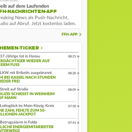
leib auf dem Laufenden
FH-NACHRICHTEN-APP
reaking News als Push-Nachricht,
dio auf Abruf. Jetzt kostenlos laden.
FFH-APP
HEMEN-TICKER
37-Jährige tot in Hanau
08:21
ERDÄCHTIGER WIEDER AUF
EIEM FUSS
LKW mit Briketts ausgebrannt
08:20
44 BEI KASSEL NACH STUNDEN
IEDER FREI
Streit auf Straße
08:05
LIZEI SCHIESST IN WEINHEIM A
F MANN
Lottoglück im Main-Kinzig-Kreis
07:50
INE ZAHL FEHLTE ZUM 50-
ILLIONEN-JACKPOT
Betrugsalarm in Fulda
07:41
ALSCHE ENERGIEMITARBEITER
NTERWEGS