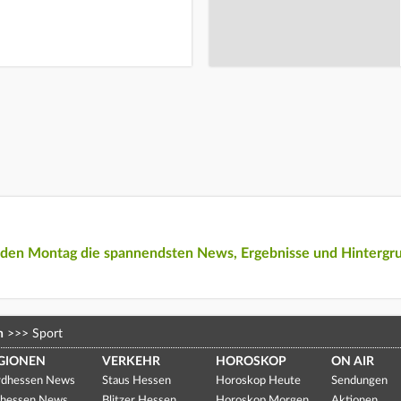
eden Montag die spannendsten News, Ergebnisse und Hintergr
n
>>>
Sport
GIONEN
VERKEHR
HOROSKOP
ON AIR
dhessen News
Staus Hessen
Horoskop Heute
Sendungen
hessen News
Blitzer Hessen
Horoskop Morgen
Aktionen