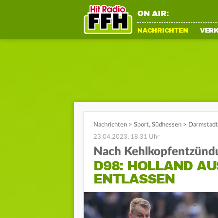
ON AIR:
NACHRICHTEN
VER
Nachrichten
>
Sport
,
Südhessen
>
Darmstadt 
23.04.2023, 18:31 Uhr
Nach Kehlkopfentzünd
D98: HOLLAND A
ENTLASSEN