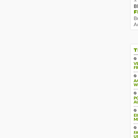
B
F
B
Au
T
V
FR
A
W
PO
U
E
M
F
U