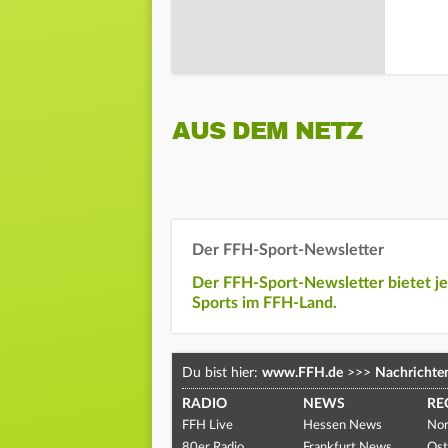
AUS DEM NETZ
Der FFH-Sport-Newsletter
Der FFH-Sport-Newsletter bietet j
Sports im FFH-Land.
Du bist hier:
www.FFH.de
>>>
Nachrichte
RADIO
NEWS
RE
FFH Live
Hessen News
Nor
80er Radio
Frankfurt News
Ost