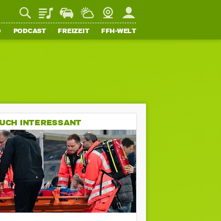
Playlist
Staupilot
Wetter
Webcam
Mein FFH
O
PODCAST
FREIZEIT
FFH-WELT
UCH INTERESSANT